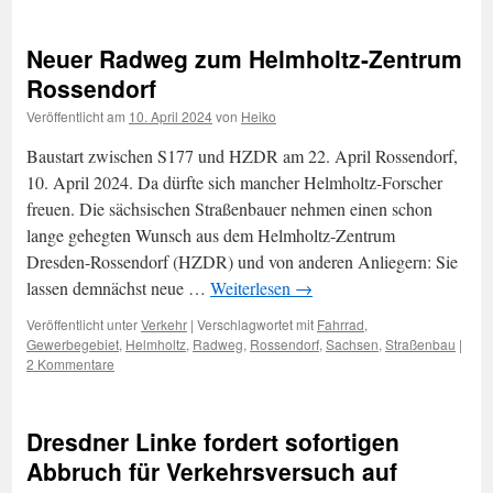
Neuer Radweg zum Helmholtz-Zentrum
Rossendorf
Veröffentlicht am
10. April 2024
von
Heiko
Baustart zwischen S177 und HZDR am 22. April Rossendorf,
10. April 2024. Da dürfte sich mancher Helmholtz-Forscher
freuen. Die sächsischen Straßenbauer nehmen einen schon
lange gehegten Wunsch aus dem Helmholtz-Zentrum
Dresden-Rossendorf (HZDR) und von anderen Anliegern: Sie
lassen demnächst neue …
Weiterlesen
→
Veröffentlicht unter
Verkehr
|
Verschlagwortet mit
Fahrrad
,
Gewerbegebiet
,
Helmholtz
,
Radweg
,
Rossendorf
,
Sachsen
,
Straßenbau
|
2 Kommentare
Dresdner Linke fordert sofortigen
Abbruch für Verkehrsversuch auf