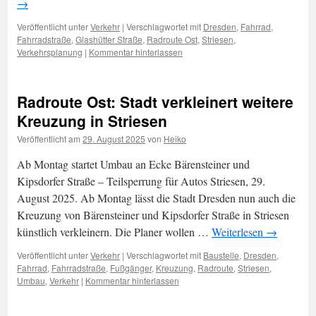
→
Veröffentlicht unter
Verkehr
|
Verschlagwortet mit
Dresden
,
Fahrrad
,
Fahrradstraße
,
Glashütter Straße
,
Radroute Ost
,
Striesen
,
Verkehrsplanung
|
Kommentar hinterlassen
Radroute Ost: Stadt verkleinert weitere
Kreuzung in Striesen
Veröffentlicht am
29. August 2025
von
Heiko
Ab Montag startet Umbau an Ecke Bärensteiner und
Kipsdorfer Straße – Teilsperrung für Autos Striesen, 29.
August 2025. Ab Montag lässt die Stadt Dresden nun auch die
Kreuzung von Bärensteiner und Kipsdorfer Straße in Striesen
künstlich verkleinern. Die Planer wollen …
Weiterlesen
→
Veröffentlicht unter
Verkehr
|
Verschlagwortet mit
Baustelle
,
Dresden
,
Fahrrad
,
Fahrradstraße
,
Fußgänger
,
Kreuzung
,
Radroute
,
Striesen
,
Umbau
,
Verkehr
|
Kommentar hinterlassen