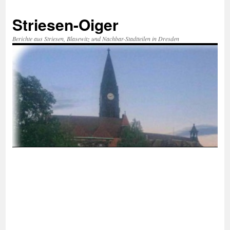
Zum
Inhalt
Striesen-Oiger
springen
Berichte aus Striesen, Blasewitz und Nachbar-Stadtteilen in Dresden