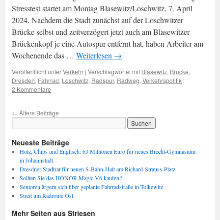
Stresstest startet am Montag Blasewitz/Loschwitz, 7. April
2024. Nachdem die Stadt zunächst auf der Loschwitzer
Brücke selbst und zeitverzögert jetzt auch am Blasewitzer
Brückenkopf je eine Autospur entfernt hat, haben Arbeiter am
Wochenende das …
Weiterlesen
→
Veröffentlicht unter
Verkehr
|
Verschlagwortet mit
Blasewitz
,
Brücke
,
Dresden
,
Fahrrad
,
Loschwitz
,
Radspur
,
Radweg
,
Verkehrspolitik
|
2 Kommentare
←
Ältere Beiträge
Neueste Beiträge
Holz, Chips und Englisch: 63 Millionen Euro für neues Brecht-Gymnasium
in Johannstadt
Dresdner Stadtrat für neuen S-Bahn-Halt am Richard-Strauss-Platz
Sollten Sie das HONOR Magic V6 kaufen?
Senioren ärgern sich über geplante Fahrradstraße in Tolkewitz
Streit um Radroute Ost
Mehr Seiten aus Striesen