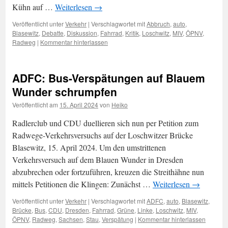
Kühn auf …
Weiterlesen
→
Veröffentlicht unter
Verkehr
|
Verschlagwortet mit
Abbruch
,
auto
,
Blasewitz
,
Debatte
,
Diskussion
,
Fahrrad
,
Kritik
,
Loschwitz
,
MIV
,
ÖPNV
,
Radweg
|
Kommentar hinterlassen
ADFC: Bus-Verspätungen auf Blauem
Wunder schrumpfen
Veröffentlicht am
15. April 2024
von
Heiko
Radlerclub und CDU duellieren sich nun per Petition zum
Radwege-Verkehrsversuchs auf der Loschwitzer Brücke
Blasewitz, 15. April 2024. Um den umstrittenen
Verkehrsversuch auf dem Blauen Wunder in Dresden
abzubrechen oder fortzuführen, kreuzen die Streithähne nun
mittels Petitionen die Klingen: Zunächst …
Weiterlesen
→
Veröffentlicht unter
Verkehr
|
Verschlagwortet mit
ADFC
,
auto
,
Blasewitz
,
Brücke
,
Bus
,
CDU
,
Dresden
,
Fahrrad
,
Grüne
,
Linke
,
Loschwitz
,
MIV
,
ÖPNV
,
Radweg
,
Sachsen
,
Stau
,
Verspätung
|
Kommentar hinterlassen