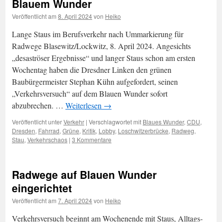
Blauem Wunder
Veröffentlicht am
8. April 2024
von
Heiko
Lange Staus im Berufsverkehr nach Ummarkierung für
Radwege Blasewitz/Lockwitz, 8. April 2024. Angesichts
„desaströser Ergebnisse“ und langer Staus schon am ersten
Wochentag haben die Dresdner Linken den grünen
Baubürgermeister Stephan Kühn aufgefordert, seinen
„Verkehrsversuch“ auf dem Blauen Wunder sofort
abzubrechen. …
Weiterlesen
→
Veröffentlicht unter
Verkehr
|
Verschlagwortet mit
Blaues Wunder
,
CDU
,
Dresden
,
Fahrrad
,
Grüne
,
Kritik
,
Lobby
,
Loschwitzerbrücke
,
Radweg
,
Stau
,
Verkehrschaos
|
3 Kommentare
Radwege auf Blauen Wunder
eingerichtet
Veröffentlicht am
7. April 2024
von
Heiko
Verkehrsversuch beginnt am Wochenende mit Staus, Alltags-