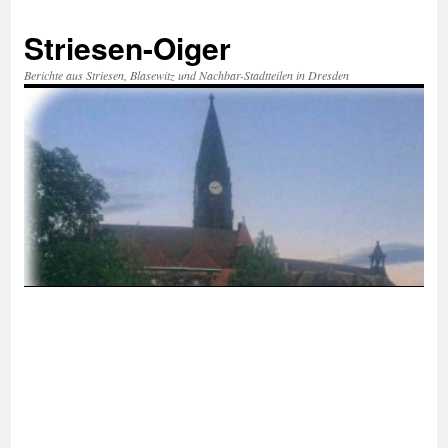
Zum
Inhalt
Striesen-Oiger
springen
Berichte aus Striesen, Blasewitz und Nachbar-Stadtteilen in Dresden