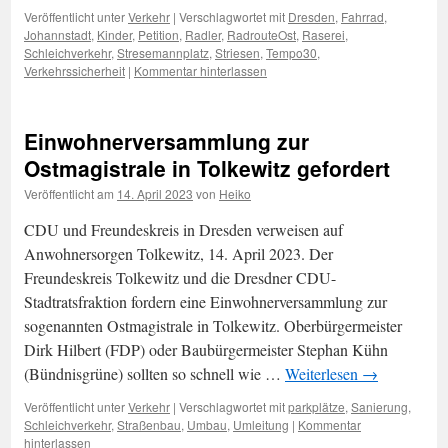
Veröffentlicht unter
Verkehr
|
Verschlagwortet mit
Dresden
,
Fahrrad
,
Johannstadt
,
Kinder
,
Petition
,
Radler
,
RadrouteOst
,
Raserei
,
Schleichverkehr
,
Stresemannplatz
,
Striesen
,
Tempo30
,
Verkehrssicherheit
|
Kommentar hinterlassen
Einwohnerversammlung zur
Ostmagistrale in Tolkewitz gefordert
Veröffentlicht am
14. April 2023
von
Heiko
CDU und Freundeskreis in Dresden verweisen auf
Anwohnersorgen Tolkewitz, 14. April 2023. Der
Freundeskreis Tolkewitz und die Dresdner CDU-
Stadtratsfraktion fordern eine Einwohnerversammlung zur
sogenannten Ostmagistrale in Tolkewitz. Oberbürgermeister
Dirk Hilbert (FDP) oder Baubürgermeister Stephan Kühn
(Bündnisgrüne) sollten so schnell wie …
Weiterlesen
→
Veröffentlicht unter
Verkehr
|
Verschlagwortet mit
parkplätze
,
Sanierung
,
Schleichverkehr
,
Straßenbau
,
Umbau
,
Umleitung
|
Kommentar
hinterlassen