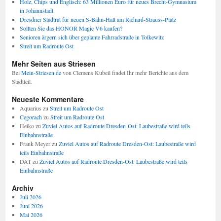
Holz, Chips und Englisch: 63 Millionen Euro für neues Brecht-Gymnasium
in Johannstadt
Dresdner Stadtrat für neuen S-Bahn-Halt am Richard-Strauss-Platz
Sollten Sie das HONOR Magic V6 kaufen?
Senioren ärgern sich über geplante Fahrradstraße in Tolkewitz
Streit um Radroute Ost
Mehr Seiten aus Striesen
Bei
Mein-Striesen.de
von Clemens Kubeil findet Ihr mehr Berichte aus dem
Stadtteil.
Neueste Kommentare
Aquarius
zu
Streit um Radroute Ost
Cegorach
zu
Streit um Radroute Ost
Heiko
zu
Zuviel Autos auf Radroute Dresden-Ost: Laubestraße wird teils
Einbahnstraße
Frank Meyer
zu
Zuviel Autos auf Radroute Dresden-Ost: Laubestraße wird
teils Einbahnstraße
DAT
zu
Zuviel Autos auf Radroute Dresden-Ost: Laubestraße wird teils
Einbahnstraße
Archiv
Juli 2026
Juni 2026
Mai 2026