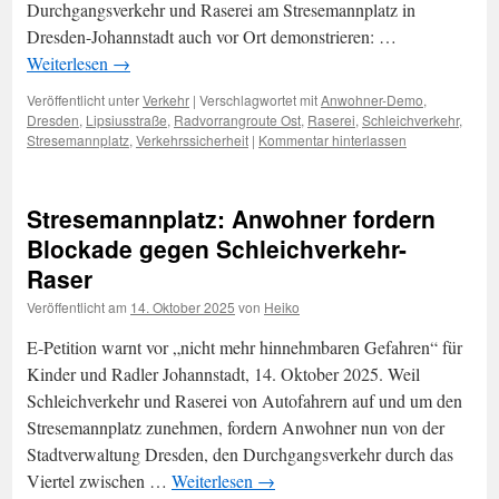
Durchgangsverkehr und Raserei am Stresemannplatz in
Dresden-Johannstadt auch vor Ort demonstrieren: …
Weiterlesen
→
Veröffentlicht unter
Verkehr
|
Verschlagwortet mit
Anwohner-Demo
,
Dresden
,
Lipsiusstraße
,
Radvorrangroute Ost
,
Raserei
,
Schleichverkehr
,
Stresemannplatz
,
Verkehrssicherheit
|
Kommentar hinterlassen
Stresemannplatz: Anwohner fordern
Blockade gegen Schleichverkehr-
Raser
Veröffentlicht am
14. Oktober 2025
von
Heiko
E-Petition warnt vor „nicht mehr hinnehmbaren Gefahren“ für
Kinder und Radler Johannstadt, 14. Oktober 2025. Weil
Schleichverkehr und Raserei von Autofahrern auf und um den
Stresemannplatz zunehmen, fordern Anwohner nun von der
Stadtverwaltung Dresden, den Durchgangsverkehr durch das
Viertel zwischen …
Weiterlesen
→