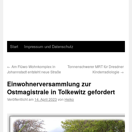
Start
Impressum und Datenschutz
←
Am Flüwo-Wohnkomplex in
Tonnenschwerer MRT für Dresdner
Johannstadt entsteht neue Straße
Kinderradiologie
→
Einwohnerversammlung zur
Ostmagistrale in Tolkewitz gefordert
Veröffentlicht am
14. April 2023
von
Heiko