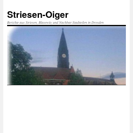
Zum
Inhalt
Striesen-Oiger
springen
Berichte aus Striesen, Blasewitz und Nachbar-Stadtteilen in Dresden