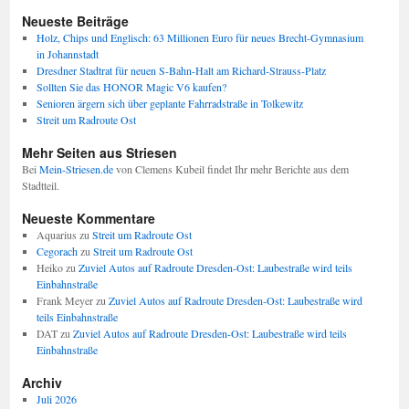
Neueste Beiträge
Holz, Chips und Englisch: 63 Millionen Euro für neues Brecht-Gymnasium
in Johannstadt
Dresdner Stadtrat für neuen S-Bahn-Halt am Richard-Strauss-Platz
Sollten Sie das HONOR Magic V6 kaufen?
Senioren ärgern sich über geplante Fahrradstraße in Tolkewitz
Streit um Radroute Ost
Mehr Seiten aus Striesen
Bei
Mein-Striesen.de
von Clemens Kubeil findet Ihr mehr Berichte aus dem
Stadtteil.
Neueste Kommentare
Aquarius
zu
Streit um Radroute Ost
Cegorach
zu
Streit um Radroute Ost
Heiko
zu
Zuviel Autos auf Radroute Dresden-Ost: Laubestraße wird teils
Einbahnstraße
Frank Meyer
zu
Zuviel Autos auf Radroute Dresden-Ost: Laubestraße wird
teils Einbahnstraße
DAT
zu
Zuviel Autos auf Radroute Dresden-Ost: Laubestraße wird teils
Einbahnstraße
Archiv
Juli 2026