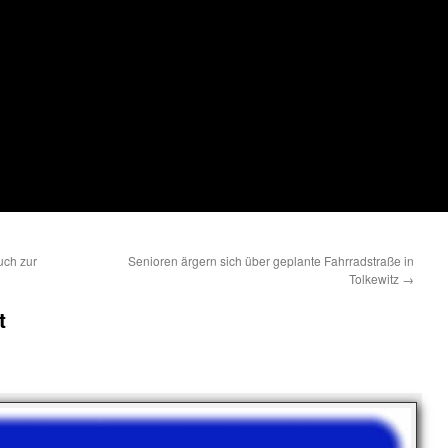
uch zur
Senioren ärgern sich über geplante Fahrradstraße in
Tolkewitz
→
t