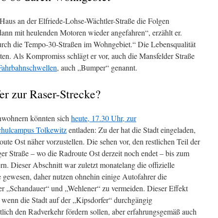
Haus an der Elfriede-Lohse-Wächtler-Straße die Folgen
dann mit heulenden Motoren wieder angefahren“, erzählt er.
urch die Tempo-30-Straßen im Wohngebiet.“ Die Lebensqualität
tten. Als Kompromiss schlägt er vor, auch die Mansfelder Straße
Fahrbahnschwellen
, auch „Bumper“ genannt.
er zur Raser-Strecke?
Anwohnern könnten sich
heute, 17.30 Uhr, zur
hulcampus Tolkewitz
entladen: Zu der hat die Stadt eingeladen,
ute Ost näher vorzustellen. Die sehen vor, den restlichen Teil der
ger Straße – wo die Radroute Ost derzeit noch endet – bis zum
. Dieser Abschnitt war zuletzt monatelang die offizielle
 gewesen, daher nutzen ohnehin einige Autofahrer die
er „Schandauer“ und „Wehlener“ zu vermeiden. Dieser Effekt
, wenn die Stadt auf der „Kipsdorfer“ durchgängig
gentlich den Radverkehr fördern sollen, aber erfahrungsgemäß auch