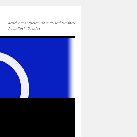
Berichte aus Striesen, Blasewitz und Nachbar-
Stadtteilen in Dresden