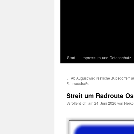
Start
Impressum und Datenschutz
←
Ab August wird restliche „Kipsdorfer“ a
Fahrradstraße
Streit um Radroute Os
Veröffentlicht am
24. Juni 2026
von
Heiko