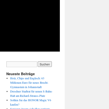
Neueste Beiträge
Holz, Chips und Englisch: 63
Millionen Euro für neues Brecht-
Gymnasium in Johannstadt
Dresdner Stadtrat für neuen S-Bahn-
Halt am Richard-Strauss-Platz
Sollten Sie das HONOR Magic V6
kaufen?
Senioren ärgern sich über geplante