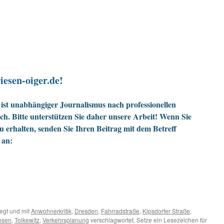
iesen-oiger.de!
ist unabhängiger Journalismus nach professionellen
h. Bitte unterstützen Sie daher unsere Arbeit! Wenn Sie
zu erhalten, senden Sie Ihren Beitrag mit dem Betreff
 an:
egt und mit
Anwohnerkritik
,
Dresden
,
Fahrradstraße
,
Kipsdorfer Straße
,
iesen
,
Tolkewitz
,
Verkehrsplanung
verschlagwortet. Setze ein Lesezeichen für