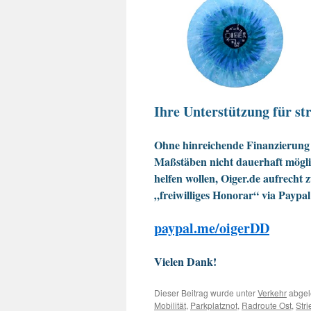
Ihre Unterstützung für str
Ohne hinreichende Finanzierung 
Maßstäben nicht dauerhaft möglic
helfen wollen, Oiger.de aufrecht 
„freiwilliges Honorar“ via Paypal
paypal.me/oigerDD
Vielen Dank!
Dieser Beitrag wurde unter
Verkehr
abgel
Mobilität
,
Parkplatznot
,
Radroute Ost
,
Str