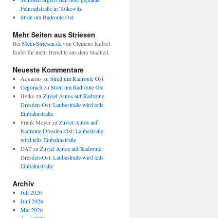
Fahrradstraße in Tolkewitz
Streit um Radroute Ost
Mehr Seiten aus Striesen
Bei
Mein-Striesen.de
von Clemens Kubeil
findet Ihr mehr Berichte aus dem Stadtteil.
Neueste Kommentare
Aquarius
zu
Streit um Radroute Ost
Cegorach
zu
Streit um Radroute Ost
Heiko
zu
Zuviel Autos auf Radroute
Dresden-Ost: Laubestraße wird teils
Einbahnstraße
Frank Meyer
zu
Zuviel Autos auf
Radroute Dresden-Ost: Laubestraße
wird teils Einbahnstraße
DAT
zu
Zuviel Autos auf Radroute
Dresden-Ost: Laubestraße wird teils
Einbahnstraße
Archiv
Juli 2026
Juni 2026
Mai 2026