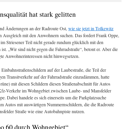
qualität hat stark gelitten
und Änderungen an der Radroute Ost,
wie sie jetzt in Tolkewitz
ren Ausgleich mit den Anwohnern suchen. Das fordert Frank Oppe,
im Striesener Teil nicht gerade rundum glücklich mit den
ist. „Wir sind nicht gegen die Fahrradstraße“, betont er. Aber die
igte Anwohnerinteressen nicht hinwegsetzen.
n Einbahnstraßenschildern auf der Laubestraße, die Teil der
gen Transitverkehr auf der Fahrradstraße einzudämmen, hatte
ne) mit diesen Schildern diesen Straßenabschnitt für Autos
r Kfz-Verkehr im Wohngebiet zwischen Laube- und Mansfelder
Oppe. Dabei handele es sich einerseits um die Parkplatzsuche
 um Autos mit auswärtigen Nummernschildern, die die Radroute
nsfelder Straße wie eine Autobahnpiste nutzen.
po 60 durch Wohngebiet“