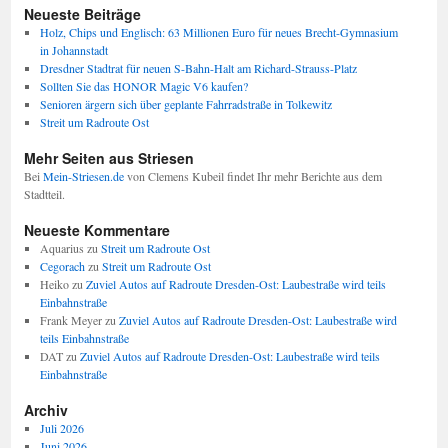
Neueste Beiträge
Holz, Chips und Englisch: 63 Millionen Euro für neues Brecht-Gymnasium
in Johannstadt
Dresdner Stadtrat für neuen S-Bahn-Halt am Richard-Strauss-Platz
Sollten Sie das HONOR Magic V6 kaufen?
Senioren ärgern sich über geplante Fahrradstraße in Tolkewitz
Streit um Radroute Ost
Mehr Seiten aus Striesen
Bei
Mein-Striesen.de
von Clemens Kubeil findet Ihr mehr Berichte aus dem
Stadtteil.
Neueste Kommentare
Aquarius
zu
Streit um Radroute Ost
Cegorach
zu
Streit um Radroute Ost
Heiko
zu
Zuviel Autos auf Radroute Dresden-Ost: Laubestraße wird teils
Einbahnstraße
Frank Meyer
zu
Zuviel Autos auf Radroute Dresden-Ost: Laubestraße wird
teils Einbahnstraße
DAT
zu
Zuviel Autos auf Radroute Dresden-Ost: Laubestraße wird teils
Einbahnstraße
Archiv
Juli 2026
Juni 2026