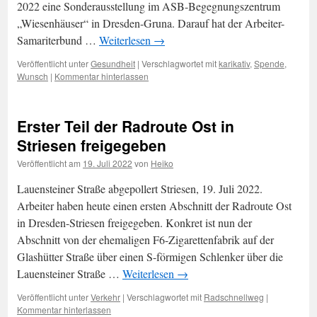
2022 eine Sonderausstellung im ASB-Begegnungszentrum
„Wiesenhäuser“ in Dresden-Gruna. Darauf hat der Arbeiter-
Samariterbund …
Weiterlesen
→
Veröffentlicht unter
Gesundheit
|
Verschlagwortet mit
karikativ
,
Spende
,
Wunsch
|
Kommentar hinterlassen
Erster Teil der Radroute Ost in
Striesen freigegeben
Veröffentlicht am
19. Juli 2022
von
Heiko
Lauensteiner Straße abgepollert Striesen, 19. Juli 2022.
Arbeiter haben heute einen ersten Abschnitt der Radroute Ost
in Dresden-Striesen freigegeben. Konkret ist nun der
Abschnitt von der ehemaligen F6-Zigarettenfabrik auf der
Glashütter Straße über einen S-förmigen Schlenker über die
Lauensteiner Straße …
Weiterlesen
→
Veröffentlicht unter
Verkehr
|
Verschlagwortet mit
Radschnellweg
|
Kommentar hinterlassen