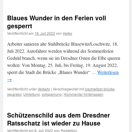
Blaues Wunder in den Ferien voll
gesperrt
Veröffentlicht am
18. Juli 2022
von
Heiko
Arbeiter sanieren alte Stahlbrücke Blasewitz/Loschwitz, 18.
Juli 2022. Autofahrer werden während der Sommerferien
Geduld brauch, wenn sie im Dresdner Osten die Elbe queren
wollen: Von Montag, 25. Juli, bis Freitag, 19. August 2022,
sperrt die Stadt die Brücke „Blaues Wunder“ …
Weiterlesen
→
Veröffentlicht unter
Verkehr
|
Verschlagwortet mit
loschwitzer brücke
,
reparatur
,
Umleitung
,
vollsperrung
|
Kommentar hinterlassen
Schützenschild aus dem Dresdner
Ratsschatz ist wieder zu Hause
Veröffentlicht am
8. Juli 2022
von
Redaktion