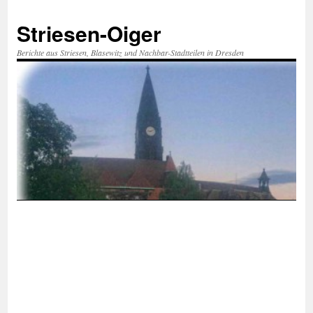
Zum
Inhalt
Striesen-Oiger
springen
Berichte aus Striesen, Blasewitz und Nachbar-Stadtteilen in Dresden