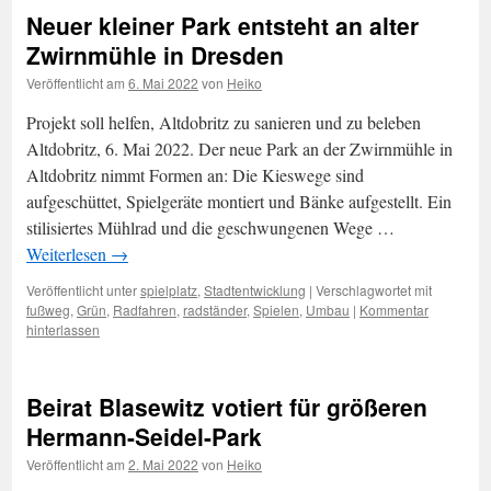
Neuer kleiner Park entsteht an alter
Zwirnmühle in Dresden
Veröffentlicht am
6. Mai 2022
von
Heiko
Projekt soll helfen, Altdobritz zu sanieren und zu beleben
Altdobritz, 6. Mai 2022. Der neue Park an der Zwirnmühle in
Altdobritz nimmt Formen an: Die Kieswege sind
aufgeschüttet, Spielgeräte montiert und Bänke aufgestellt. Ein
stilisiertes Mühlrad und die geschwungenen Wege …
Weiterlesen
→
Veröffentlicht unter
spielplatz
,
Stadtentwicklung
|
Verschlagwortet mit
fußweg
,
Grün
,
Radfahren
,
radständer
,
Spielen
,
Umbau
|
Kommentar
hinterlassen
Beirat Blasewitz votiert für größeren
Hermann-Seidel-Park
Veröffentlicht am
2. Mai 2022
von
Heiko