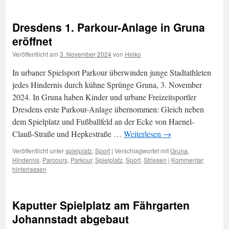
Dresdens 1. Parkour-Anlage in Gruna
eröffnet
Veröffentlicht am
3. November 2024
von
Heiko
In urbaner Spielsport Parkour überwinden junge Stadtathleten
jedes Hindernis durch kühne Sprünge Gruna, 3. November
2024. In Gruna haben Kinder und urbane Freizeitsportler
Dresdens erste Parkour-Anlage übernommen: Gleich neben
dem Spielplatz und Fußballfeld an der Ecke von Haenel-
Clauß-Straße und Hepkestraße …
Weiterlesen
→
Veröffentlicht unter
spielplatz
,
Sport
|
Verschlagwortet mit
Gruna
,
Hindernis
,
Parcours
,
Parkour
,
Spielplatz
,
Sport
,
Striesen
|
Kommentar
hinterlassen
Kaputter Spielplatz am Fährgarten
Johannstadt abgebaut