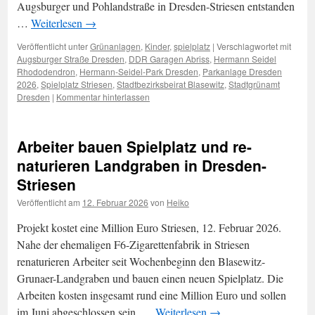
Augsburger und Pohlandstraße in Dresden-Striesen entstanden
…
Weiterlesen
→
Veröffentlicht unter
Grünanlagen
,
Kinder
,
spielplatz
|
Verschlagwortet mit
Augsburger Straße Dresden
,
DDR Garagen Abriss
,
Hermann Seidel
Rhododendron
,
Hermann-Seidel-Park Dresden
,
Parkanlage Dresden
2026
,
Spielplatz Striesen
,
Stadtbezirksbeirat Blasewitz
,
Stadtgrünamt
Dresden
|
Kommentar hinterlassen
Arbeiter bauen Spielplatz und re-
naturieren Landgraben in Dresden-
Striesen
Veröffentlicht am
12. Februar 2026
von
Heiko
Projekt kostet eine Million Euro Striesen, 12. Februar 2026.
Nahe der ehemaligen F6-Zigarettenfabrik in Striesen
renaturieren Arbeiter seit Wochenbeginn den Blasewitz-
Grunaer-Landgraben und bauen einen neuen Spielplatz. Die
Arbeiten kosten insgesamt rund eine Million Euro und sollen
im Juni abgeschlossen sein. …
Weiterlesen
→