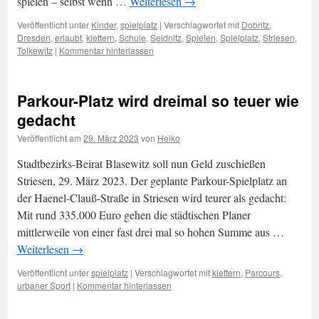
spielen – selbst wenn …
Weiterlesen
→
Veröffentlicht unter
Kinder
,
spielplatz
|
Verschlagwortet mit
Dobritz
,
Dresden
,
erlaubt
,
klettern
,
Schule
,
Seidnitz
,
Spielen
,
Spielplatz
,
Striesen
,
Tolkewitz
|
Kommentar hinterlassen
Parkour-Platz wird dreimal so teuer wie
gedacht
Veröffentlicht am
29. März 2023
von
Heiko
Stadtbezirks-Beirat Blasewitz soll nun Geld zuschießen
Striesen, 29. März 2023. Der geplante Parkour-Spielplatz an
der Haenel-Clauß-Straße in Striesen wird teurer als gedacht:
Mit rund 335.000 Euro gehen die städtischen Planer
mittlerweile von einer fast drei mal so hohen Summe aus …
Weiterlesen
→
Veröffentlicht unter
spielplatz
|
Verschlagwortet mit
klettern
,
Parcours
,
urbaner Sport
|
Kommentar hinterlassen