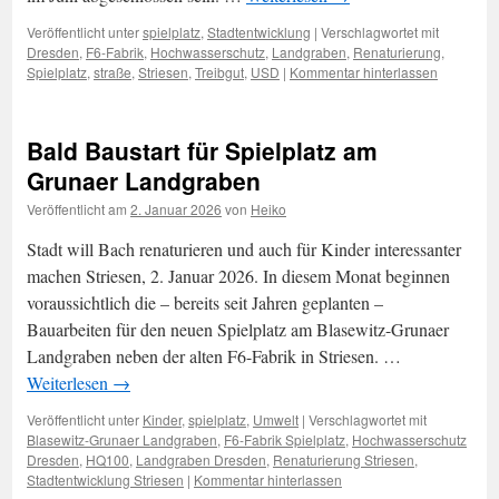
Veröffentlicht unter
spielplatz
,
Stadtentwicklung
|
Verschlagwortet mit
Dresden
,
F6-Fabrik
,
Hochwasserschutz
,
Landgraben
,
Renaturierung
,
Spielplatz
,
straße
,
Striesen
,
Treibgut
,
USD
|
Kommentar hinterlassen
Bald Baustart für Spielplatz am
Grunaer Landgraben
Veröffentlicht am
2. Januar 2026
von
Heiko
Stadt will Bach renaturieren und auch für Kinder interessanter
machen Striesen, 2. Januar 2026. In diesem Monat beginnen
voraussichtlich die – bereits seit Jahren geplanten –
Bauarbeiten für den neuen Spielplatz am Blasewitz-Grunaer
Landgraben neben der alten F6-Fabrik in Striesen. …
Weiterlesen
→
Veröffentlicht unter
Kinder
,
spielplatz
,
Umwelt
|
Verschlagwortet mit
Blasewitz-Grunaer Landgraben
,
F6-Fabrik Spielplatz
,
Hochwasserschutz
Dresden
,
HQ100
,
Landgraben Dresden
,
Renaturierung Striesen
,
Stadtentwicklung Striesen
|
Kommentar hinterlassen