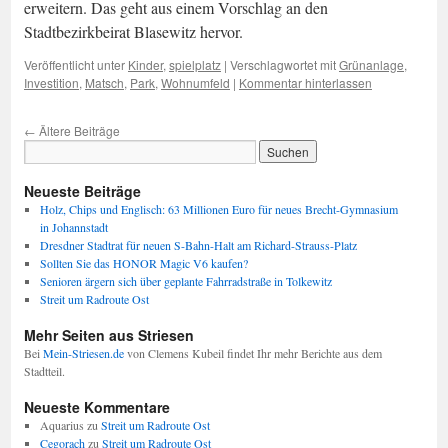
erweitern. Das geht aus einem Vorschlag an den
Stadtbezirkbeirat Blasewitz hervor.
Veröffentlicht unter
Kinder
,
spielplatz
|
Verschlagwortet mit
Grünanlage
,
Investition
,
Matsch
,
Park
,
Wohnumfeld
|
Kommentar hinterlassen
←
Ältere Beiträge
Neueste Beiträge
Holz, Chips und Englisch: 63 Millionen Euro für neues Brecht-Gymnasium
in Johannstadt
Dresdner Stadtrat für neuen S-Bahn-Halt am Richard-Strauss-Platz
Sollten Sie das HONOR Magic V6 kaufen?
Senioren ärgern sich über geplante Fahrradstraße in Tolkewitz
Streit um Radroute Ost
Mehr Seiten aus Striesen
Bei
Mein-Striesen.de
von Clemens Kubeil findet Ihr mehr Berichte aus dem
Stadtteil.
Neueste Kommentare
Aquarius
zu
Streit um Radroute Ost
Cegorach
zu
Streit um Radroute Ost