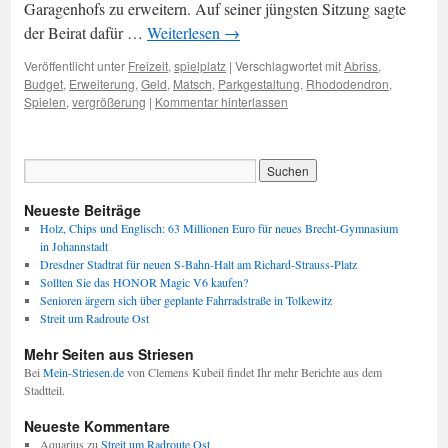
Garagenhofs zu erweitern. Auf seiner jüngsten Sitzung sagte
der Beirat dafür …
Weiterlesen
→
Veröffentlicht unter
Freizeit
,
spielplatz
|
Verschlagwortet mit
Abriss
,
Budget
,
Erweiterung
,
Geld
,
Matsch
,
Parkgestaltung
,
Rhododendron
,
Spielen
,
vergrößerung
|
Kommentar hinterlassen
Neueste Beiträge
Holz, Chips und Englisch: 63 Millionen Euro für neues Brecht-Gymnasium
in Johannstadt
Dresdner Stadtrat für neuen S-Bahn-Halt am Richard-Strauss-Platz
Sollten Sie das HONOR Magic V6 kaufen?
Senioren ärgern sich über geplante Fahrradstraße in Tolkewitz
Streit um Radroute Ost
Mehr Seiten aus Striesen
Bei
Mein-Striesen.de
von Clemens Kubeil findet Ihr mehr Berichte aus dem
Stadtteil.
Neueste Kommentare
Aquarius
zu
Streit um Radroute Ost