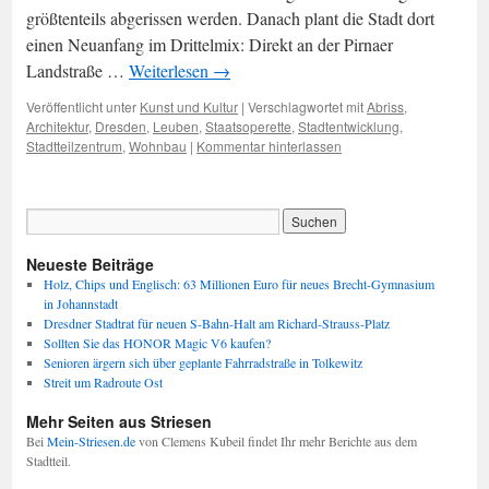
größtenteils abgerissen werden. Danach plant die Stadt dort
einen Neuanfang im Drittelmix: Direkt an der Pirnaer
Landstraße …
Weiterlesen
→
Veröffentlicht unter
Kunst und Kultur
|
Verschlagwortet mit
Abriss
,
Architektur
,
Dresden
,
Leuben
,
Staatsoperette
,
Stadtentwicklung
,
Stadtteilzentrum
,
Wohnbau
|
Kommentar hinterlassen
Neueste Beiträge
Holz, Chips und Englisch: 63 Millionen Euro für neues Brecht-Gymnasium
in Johannstadt
Dresdner Stadtrat für neuen S-Bahn-Halt am Richard-Strauss-Platz
Sollten Sie das HONOR Magic V6 kaufen?
Senioren ärgern sich über geplante Fahrradstraße in Tolkewitz
Streit um Radroute Ost
Mehr Seiten aus Striesen
Bei
Mein-Striesen.de
von Clemens Kubeil findet Ihr mehr Berichte aus dem
Stadtteil.