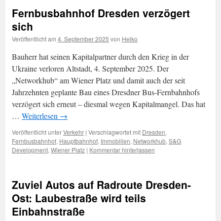
Fernbusbahnhof Dresden verzögert
sich
Veröffentlicht am
4. September 2025
von
Heiko
Bauherr hat seinen Kapitalpartner durch den Krieg in der
Ukraine verloren Altstadt, 4. September 2025. Der
„Networkhub“ am Wiener Platz und damit auch der seit
Jahrzehnten geplante Bau eines Dresdner Bus-Fernbahnhofs
verzögert sich erneut – diesmal wegen Kapitalmangel. Das hat
…
Weiterlesen
→
Veröffentlicht unter
Verkehr
|
Verschlagwortet mit
Dresden
,
Fernbusbahnhof
,
Hauptbahnhof
,
Immobilien
,
Networkhub
,
S&G
Development
,
Wiener Platz
|
Kommentar hinterlassen
Zuviel Autos auf Radroute Dresden-
Ost: Laubestraße wird teils
Einbahnstraße