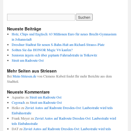
Neueste Beiträge
Holz, Chips und Englisch: 63 Millionen Euro für neues Brecht-Gymnasium
in Johannstadt
Dresdner Stadtrat für neuen S-Bahn-Halt am Richard-Strauss-Platz
Sollten Sie das HONOR Magic V6 kaufen?
Senioren ärgern sich über geplante Fahrradstraße in Tolkewitz
Streit um Radroute Ost
Mehr Seiten aus Striesen
Bei
Mein-Striesen.de
von Clemens Kubeil findet Ihr mehr Berichte aus dem
Stadtteil.
Neueste Kommentare
Aquarius
zu
Streit um Radroute Ost
Cegorach
zu
Streit um Radroute Ost
Heiko
zu
Zuviel Autos auf Radroute Dresden-Ost: Laubestraße wird teils
Einbahnstraße
Frank Meyer
zu
Zuviel Autos auf Radroute Dresden-Ost: Laubestraße wird
teils Einbahnstraße
DAT
zu
Zuviel Autos auf Radroute Dresden-Ost: Laubestraße wird teils