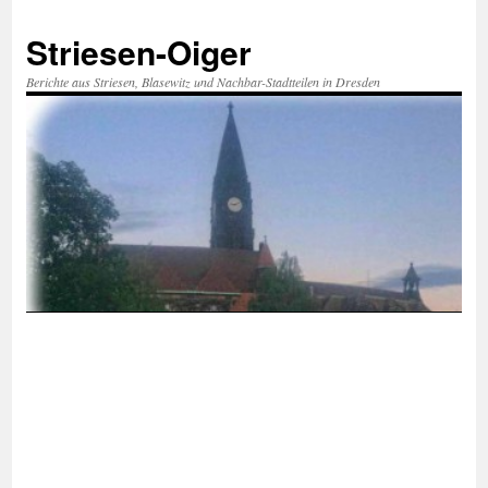
Zum
Inhalt
Striesen-Oiger
springen
Berichte aus Striesen, Blasewitz und Nachbar-Stadtteilen in Dresden