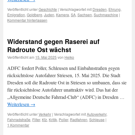
Veröffentlicht unter
Geschichte
|
Verschlagwortet mit
Dresden
,
Ehrung
,
Emigration
,
Goldberg
,
Juden
,
Kamera
,
SA
,
Sachsen
,
Suchmaschine
|
Kommentar hinterlassen
Widerstand gegen Raserei auf
Radroute Ost wächst
Veröffentlicht am
15. Mai 2025
von
Heiko
ADFC fordert Poller, Schleusen und Einbahnstraßen gegen
rücksichtslose Autofahrer Striesen, 15. Mai 2025. Die Stadt
Dresden soll die Radroute Ost in Striesen so umbauen, dass sie
für rücksichtslose Autofahrer unattraktiv wird. Das hat der
„Allgemeine Deutsche Fahrrad-Club“ (ADFC) in Dresden …
Weiterlesen
→
Veröffentlicht unter
Verkehr
|
Verschlagwortet mit
Autoverkehr
,
Fahrradstraße
,
Filter
,
Kfz
,
Kritik
,
Poller
,
Radfahren
,
Schleuse
|
1 Kommentar