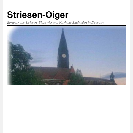
Zum
Inhalt
Striesen-Oiger
springen
Berichte aus Striesen, Blasewitz und Nachbar-Stadtteilen in Dresden