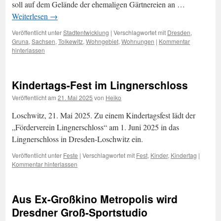
soll auf dem Gelände der ehemaligen Gärtnereien an …
Weiterlesen
→
Veröffentlicht unter
Stadtentwicklung
|
Verschlagwortet mit
Dresden
,
Gruna
,
Sachsen
,
Tolkewitz
,
Wohngebiet
,
Wohnungen
|
Kommentar
hinterlassen
Kindertags-Fest im Lingnerschloss
Veröffentlicht am
21. Mai 2025
von
Heiko
Loschwitz, 21. Mai 2025. Zu einem Kindertagsfest lädt der
„Förderverein Lingnerschloss“ am 1. Juni 2025 in das
Lingnerschloss in Dresden-Loschwitz ein.
Veröffentlicht unter
Feste
|
Verschlagwortet mit
Fest
,
Kinder
,
Kindertag
|
Kommentar hinterlassen
Aus Ex-Großkino Metropolis wird
Dresdner Groß-Sportstudio