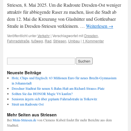
Striesen, 8. Mai 2025. Um die Radroute Dresden-Ost weniger
attraktiv für abbiegende Raser zu machen, lässt die Stadt ab
dem 12. Mai die Kreuzung von Glashütter und Gottleubaer
Straße in Dresden-Striesen verkleinern. …
Weiterlesen
→
Veröffentlicht unter
Verkehr
|
Verschlagwortet mit
Dresden
,
Fahrradstraße
,
fußweg
,
Rad
,
Striesen
,
Umbau
|
1 Kommentar
Neueste Beiträge
Holz, Chips und Englisch: 63 Millionen Euro für neues Brecht-Gymnasium
in Johannstadt
Dresdner Stadtrat für neuen S-Bahn-Halt am Richard-Strauss-Platz
Sollten Sie das HONOR Magic V6 kaufen?
Senioren ärgern sich über geplante Fahrradstraße in Tolkewitz
Streit um Radroute Ost
Mehr Seiten aus Striesen
Bei
Mein-Striesen.de
von Clemens Kubeil findet Ihr mehr Berichte aus dem
Stadtteil.