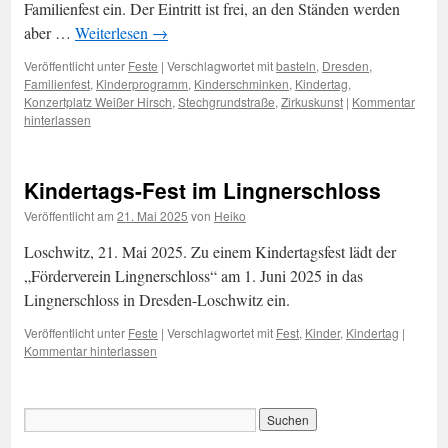
Familienfest ein. Der Eintritt ist frei, an den Ständen werden
aber …
Weiterlesen
→
Veröffentlicht unter
Feste
|
Verschlagwortet mit
basteln
,
Dresden
,
Familienfest
,
Kinderprogramm
,
Kinderschminken
,
Kindertag
,
Konzertplatz Weißer Hirsch
,
Stechgrundstraße
,
Zirkuskunst
|
Kommentar
hinterlassen
Kindertags-Fest im Lingnerschloss
Veröffentlicht am
21. Mai 2025
von
Heiko
Loschwitz, 21. Mai 2025. Zu einem Kindertagsfest lädt der
„Förderverein Lingnerschloss“ am 1. Juni 2025 in das
Lingnerschloss in Dresden-Loschwitz ein.
Veröffentlicht unter
Feste
|
Verschlagwortet mit
Fest
,
Kinder
,
Kindertag
|
Kommentar hinterlassen