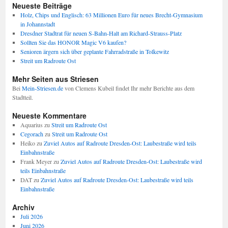
Neueste Beiträge
Holz, Chips und Englisch: 63 Millionen Euro für neues Brecht-Gymnasium
in Johannstadt
Dresdner Stadtrat für neuen S-Bahn-Halt am Richard-Strauss-Platz
Sollten Sie das HONOR Magic V6 kaufen?
Senioren ärgern sich über geplante Fahrradstraße in Tolkewitz
Streit um Radroute Ost
Mehr Seiten aus Striesen
Bei
Mein-Striesen.de
von Clemens Kubeil findet Ihr mehr Berichte aus dem
Stadtteil.
Neueste Kommentare
Aquarius
zu
Streit um Radroute Ost
Cegorach
zu
Streit um Radroute Ost
Heiko
zu
Zuviel Autos auf Radroute Dresden-Ost: Laubestraße wird teils
Einbahnstraße
Frank Meyer
zu
Zuviel Autos auf Radroute Dresden-Ost: Laubestraße wird
teils Einbahnstraße
DAT
zu
Zuviel Autos auf Radroute Dresden-Ost: Laubestraße wird teils
Einbahnstraße
Archiv
Juli 2026
Juni 2026