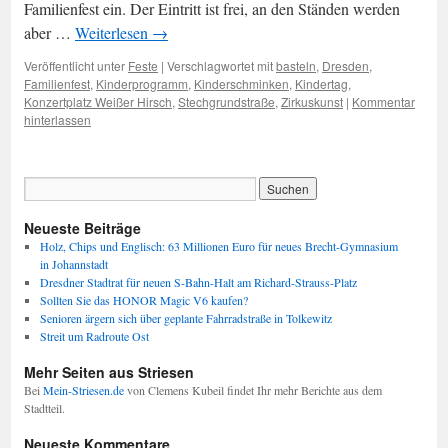
Familienfest ein. Der Eintritt ist frei, an den Ständen werden
aber …
Weiterlesen
→
Veröffentlicht unter
Feste
|
Verschlagwortet mit
basteln
,
Dresden
,
Familienfest
,
Kinderprogramm
,
Kinderschminken
,
Kindertag
,
Konzertplatz Weißer Hirsch
,
Stechgrundstraße
,
Zirkuskunst
|
Kommentar
hinterlassen
Neueste Beiträge
Holz, Chips und Englisch: 63 Millionen Euro für neues Brecht-Gymnasium
in Johannstadt
Dresdner Stadtrat für neuen S-Bahn-Halt am Richard-Strauss-Platz
Sollten Sie das HONOR Magic V6 kaufen?
Senioren ärgern sich über geplante Fahrradstraße in Tolkewitz
Streit um Radroute Ost
Mehr Seiten aus Striesen
Bei
Mein-Striesen.de
von Clemens Kubeil findet Ihr mehr Berichte aus dem
Stadtteil.
Neueste Kommentare