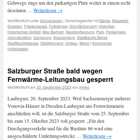
Gehwege rings um den parkartigen Platz weiter in einem recht
desolaten …
Weiterlesen
→
Veröffentlicht unter
Grünanlagen
|
Verschlagwortet mit
Bänke
,
Blasewitz
,
Dresden
,
Friedensplatz
,
Fußgänger
,
Grünflächenamt
,
Historiker
,
historisches Vorbild
,
Max Bertram
,
Neubepflanzung
,
Park
,
Parkanlage
,
rekonstruktion
,
Sanierung
,
Spaziergang
,
Stadtbezirk-Beirat
,
Stadtbezirkskasse
,
Stadtgrünamt
,
Umbau
,
Wege
|
Kommentar
hinterlassen
Salzburger Straße bald wegen
Fernwärme-Leitungsbau gesperrt
Veröffentlicht am
20. September 2023
von
Heiko
Laubegast, 20. September 2023. Weil Sachsenenergie mehrere
Vonovia-Häuser in Dresden-Laubegast ans Fernwärmenetz
anschließen will, ist die Salzburger Straße vom 25. September
bis zum 15. Oktober 2023 voll gesperrt. „Für den
Durchgangsverkehr und für die Buslinie 86 wird eine
ausgeschilderte Umleitungsstrecke …
Weiterlesen
→