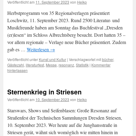
Veröffentlicht am
11. September 2023
von
Heiko
Herbstprogramm von 35 Regionalverlagen präsentiert
Loschwitz, 11. September 2023. Rund 2500 Literatur- und
Musikfreunde haben am Sonntag das Buchfestival „Dresden
(er)lesen“ im Schloss Albrechtsberg besucht. Dort hatten 35 –
vor allem regionale – Verlage neue Bücher präsentiert. Zudem
gab es …
Weiterlesen
→
Veröffentlicht unter
Kunst und Kultur
|
Verschlagwortet mit
bücher
,
Gästezahl
,
literaturfest
,
Messe
,
resonanz
,
Statistik
|
Kommentar
hinterlassen
Sternenkrieg in Striesen
Veröffentlicht am
10. September 2023
von
Heiko
Starswars, Shows und Seifenblasen: Große Resonanz auf
Straßenfest der Technischen Sammlungen Dresden Striesen,
10. September 2023. Wer heute auf die Junghansstraße in
Striesen gerät, wähnt sich womöglich wie mitten hinein in