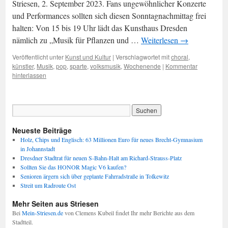
Striesen, 2. September 2023. Fans ungewöhnlicher Konzerte
und Performances sollten sich diesen Sonntagnachmittag frei
halten: Von 15 bis 19 Uhr lädt das Kunsthaus Dresden
nämlich zu „Musik für Pflanzen und …
Weiterlesen
→
Veröffentlicht unter
Kunst und Kultur
|
Verschlagwortet mit
choral
,
künstler
,
Musik
,
pop
,
sparte
,
volksmusik
,
Wochenende
|
Kommentar
hinterlassen
Neueste Beiträge
Holz, Chips und Englisch: 63 Millionen Euro für neues Brecht-Gymnasium
in Johannstadt
Dresdner Stadtrat für neuen S-Bahn-Halt am Richard-Strauss-Platz
Sollten Sie das HONOR Magic V6 kaufen?
Senioren ärgern sich über geplante Fahrradstraße in Tolkewitz
Streit um Radroute Ost
Mehr Seiten aus Striesen
Bei
Mein-Striesen.de
von Clemens Kubeil findet Ihr mehr Berichte aus dem
Stadtteil.