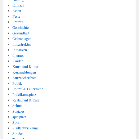
Einkauf
Essen
Feste
Freizeit
Geschichte
Gesundheit
Grünanlagen
Infrastruktur
Initiativen
Internet
Kinder
Kunst und Kultur
Kurzmeldungen
Kurznachrichten
Politik
Polizei & Feuerwehr
Praktikumsplatz
Restaurant & Cafe
Schule
Soziales
spielplatz
Sport
Stadtentwicklung
Straßen