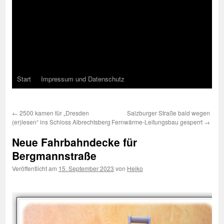
Start
Impressum und Datenschutz
←
2500 kamen für „Dresden
Salzburger Straße bald wegen
(er)lesen“ ins Schloss Albrechtsberg
Fernwärme-Leitungsbau gesperrt
→
Neue Fahrbahndecke für
Bergmannstraße
Veröffentlicht am
15. September 2023
von
Heiko