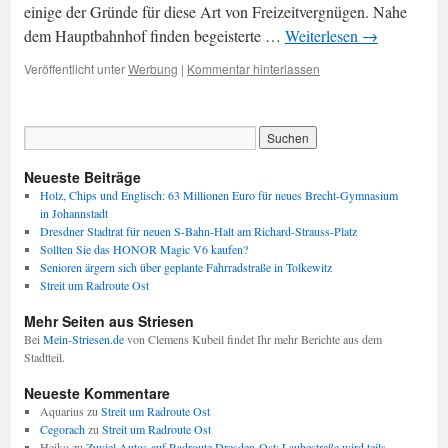
einige der Gründe für diese Art von Freizeitvergnügen. Nahe
dem Hauptbahnhof finden begeisterte …
Weiterlesen
→
Veröffentlicht unter
Werbung
|
Kommentar hinterlassen
Neueste Beiträge
Holz, Chips und Englisch: 63 Millionen Euro für neues Brecht-Gymnasium
in Johannstadt
Dresdner Stadtrat für neuen S-Bahn-Halt am Richard-Strauss-Platz
Sollten Sie das HONOR Magic V6 kaufen?
Senioren ärgern sich über geplante Fahrradstraße in Tolkewitz
Streit um Radroute Ost
Mehr Seiten aus Striesen
Bei
Mein-Striesen.de
von Clemens Kubeil findet Ihr mehr Berichte aus dem
Stadtteil.
Neueste Kommentare
Aquarius
zu
Streit um Radroute Ost
Cegorach
zu
Streit um Radroute Ost
Heiko
zu
Zuviel Autos auf Radroute Dresden-Ost: Laubestraße wird teils