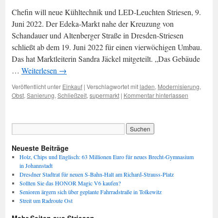
Chefin will neue Kühltechnik und LED-Leuchten Striesen, 9.
Juni 2022. Der Edeka-Markt nahe der Kreuzung von
Schandauer und Altenberger Straße in Dresden-Striesen
schließt ab dem 19. Juni 2022 für einen vierwöchigen Umbau.
Das hat Marktleiterin Sandra Jäckel mitgeteilt. „Das Gebäude
…
Weiterlesen
→
Veröffentlicht unter
Einkauf
|
Verschlagwortet mit
laden
,
Modernisierung
,
Obst
,
Sanierung
,
Schließzeit
,
supermarkt
|
Kommentar hinterlassen
Neueste Beiträge
Holz, Chips und Englisch: 63 Millionen Euro für neues Brecht-Gymnasium
in Johannstadt
Dresdner Stadtrat für neuen S-Bahn-Halt am Richard-Strauss-Platz
Sollten Sie das HONOR Magic V6 kaufen?
Senioren ärgern sich über geplante Fahrradstraße in Tolkewitz
Streit um Radroute Ost