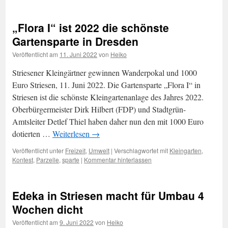
„Flora I“ ist 2022 die schönste
Gartensparte in Dresden
Veröffentlicht am
11. Juni 2022
von
Heiko
Striesener Kleingärtner gewinnen Wanderpokal und 1000
Euro Striesen, 11. Juni 2022. Die Gartensparte „Flora I“ in
Striesen ist die schönste Kleingartenanlage des Jahres 2022.
Oberbürgermeister Dirk Hilbert (FDP) und Stadtgrün-
Amtsleiter Detlef Thiel haben daher nun den mit 1000 Euro
dotierten …
Weiterlesen
→
Veröffentlicht unter
Freizeit
,
Umwelt
|
Verschlagwortet mit
Kleingarten
,
Kontest
,
Parzelle
,
sparte
|
Kommentar hinterlassen
Edeka in Striesen macht für Umbau 4
Wochen dicht
Veröffentlicht am
9. Juni 2022
von
Heiko