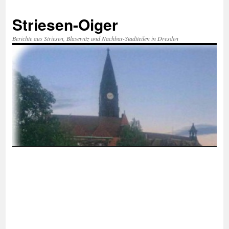
Zum
Inhalt
Striesen-Oiger
springen
Berichte aus Striesen, Blasewitz und Nachbar-Stadtteilen in Dresden