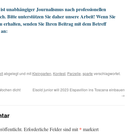
ist unabhängiger Journalismus nach professionellen
h. Bitte unterstützen Sie daher unsere Arbeit! Wenn Sie
zu erhalten, senden Sie Ihren Beitrag mit dem Betreff
 an:
lt
abgelegt und mit
Kleingarten
,
Kontest
,
Parzelle
,
sparte
verschlagwortet.
Wochen dicht
Eisold junior will 2023 Eispavillon ins Toscana einbauen
→
tar
*
öffentlicht.
Erforderliche Felder sind mit
markiert