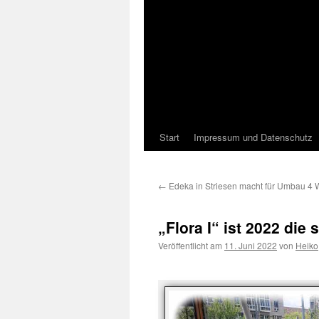
Start
Impressum und Datenschutz
←
Edeka in Striesen macht für Umbau 4 
„Flora I“ ist 2022 die
Veröffentlicht am
11. Juni 2022
von
Heiko