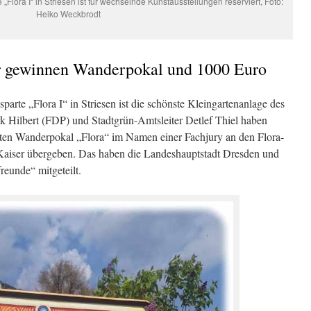
„Flora I“ in Striesen ist für wechselnde Kunstausstellungen reserviert, Foto:
Heiko Weckbrodt
er gewinnen Wanderpokal und 1000 Euro
sparte „Flora I“ in Striesen ist die schönste Kleingartenanlage des
k Hilbert (FDP) und Stadtgrün-Amtsleiter Detlef Thiel haben
rten Wanderpokal „Flora“ im Namen einer Fachjury an den Flora-
Kaiser übergeben. Das haben die Landeshauptstadt Dresden und
reunde“ mitgeteilt.