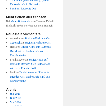
Fahrradstraße in Tolkewitz
Streit um Radroute Ost
Mehr Seiten aus Striesen
Bei
Mein-Striesen.de
von Clemens Kubeil
findet Ihr mehr Berichte aus dem Stadtteil.
Neueste Kommentare
Aquarius
zu
Streit um Radroute Ost
Cegorach
zu
Streit um Radroute Ost
Heiko
zu
Zuviel Autos auf Radroute
Dresden-Ost: Laubestraße wird teils
Einbahnstraße
Frank Meyer
zu
Zuviel Autos auf
Radroute Dresden-Ost: Laubestraße
wird teils Einbahnstraße
DAT
zu
Zuviel Autos auf Radroute
Dresden-Ost: Laubestraße wird teils
Einbahnstraße
Archiv
Juli 2026
Juni 2026
Mai 2026