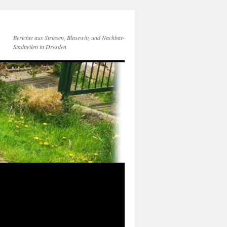
Berichte aus Striesen, Blasewitz und Nachbar-
Stadtteilen in Dresden