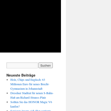
Neueste Beiträge
Holz, Chips und Englisch: 63
Millionen Euro für neues Brecht-
Gymnasium in Johannstadt
Dresdner Stadtrat für neuen S-Bahn-
Halt am Richard-Strauss-Platz
Sollten Sie das HONOR Magic V6
kaufen?
Senioren ärgern sich über geplante