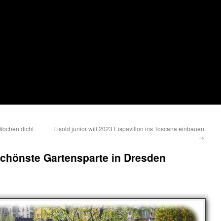
Wochen dicht
Eisold junior will 2023 Eispavillon ins Toscana einbauen
→
 schönste Gartensparte in Dresden