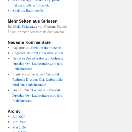
Fahrradstraße in Tolkewitz
Streit um Radroute Ost
Mehr Seiten aus Striesen
Bei
Mein-Striesen.de
von Clemens Kubeil
findet Ihr mehr Berichte aus dem Stadtteil.
Neueste Kommentare
Aquarius
zu
Streit um Radroute Ost
Cegorach
zu
Streit um Radroute Ost
Heiko
zu
Zuviel Autos auf Radroute
Dresden-Ost: Laubestraße wird teils
Einbahnstraße
Frank Meyer
zu
Zuviel Autos auf
Radroute Dresden-Ost: Laubestraße
wird teils Einbahnstraße
DAT
zu
Zuviel Autos auf Radroute
Dresden-Ost: Laubestraße wird teils
Einbahnstraße
Archiv
Juli 2026
Juni 2026
Mai 2026