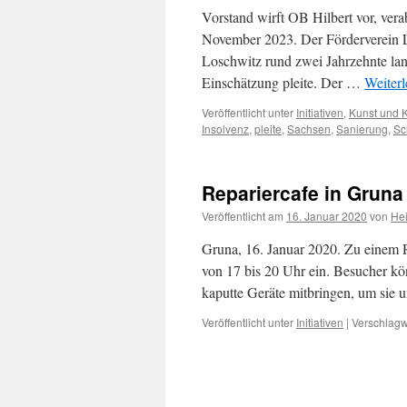
Vorstand wirft OB Hilbert vor, ver
November 2023. Der Förderverein L
Loschwitz rund zwei Jahrzehnte lang
Einschätzung pleite. Der …
Weiter
Veröffentlicht unter
Initiativen
,
Kunst und K
Insolvenz
,
pleite
,
Sachsen
,
Sanierung
,
Sc
Repariercafe in Gruna
Veröffentlicht am
16. Januar 2020
von
He
Gruna, 16. Januar 2020. Zu einem 
von 17 bis 20 Uhr ein. Besucher kö
kaputte Geräte mitbringen, um sie 
Veröffentlicht unter
Initiativen
|
Verschlagw