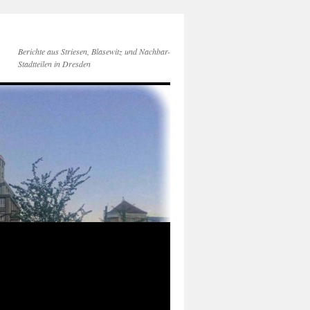
Berichte aus Striesen, Blasewitz und Nachbar-
Stadtteilen in Dresden