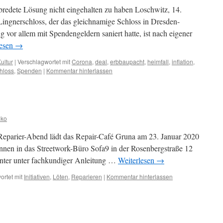
abredete Lösung nicht eingehalten zu haben Loschwitz, 14.
ingnerschloss, der das gleichnamige Schloss in Dresden-
 vor allem mit Spendengeldern saniert hatte, ist nach eigener
lesen
→
ultur
|
Verschlagwortet mit
Corona
,
deal
,
erbbaupacht
,
heimfall
,
inflation
,
hloss
,
Spenden
|
Kommentar hinterlassen
iko
Reparier-Abend lädt das Repair-Café Gruna am 23. Januar 2020
nnen in das Streetwork-Büro Sofa9 in der Rosenbergstraße 12
unter unter fachkundiger Anleitung …
Weiterlesen
→
ortet mit
Initiativen
,
Löten
,
Reparieren
|
Kommentar hinterlassen