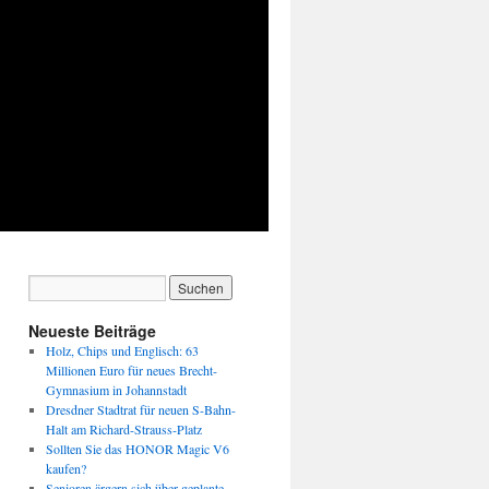
Neueste Beiträge
Holz, Chips und Englisch: 63
Millionen Euro für neues Brecht-
Gymnasium in Johannstadt
Dresdner Stadtrat für neuen S-Bahn-
Halt am Richard-Strauss-Platz
Sollten Sie das HONOR Magic V6
kaufen?
Senioren ärgern sich über geplante