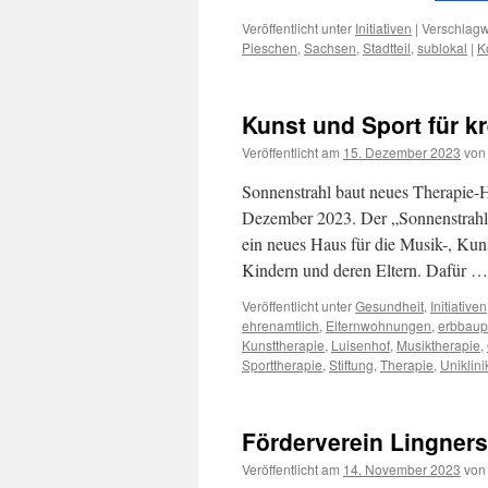
Veröffentlicht unter
Initiativen
|
Verschlagw
Pieschen
,
Sachsen
,
Stadtteil
,
sublokal
|
K
Kunst und Sport für k
Veröffentlicht am
15. Dezember 2023
von
Sonnenstrahl baut neues Therapie-
Dezember 2023. Der „Sonnenstrahl 
ein neues Haus für die Musik-, Kun
Kindern und deren Eltern. Dafür 
Veröffentlicht unter
Gesundheit
,
Initiativen
ehrenamtlich
,
Elternwohnungen
,
erbbaup
Kunsttherapie
,
Luisenhof
,
Musiktherapie
,
Sporttherapie
,
Stiftung
,
Therapie
,
Uniklin
Förderverein Lingnersc
Veröffentlicht am
14. November 2023
von