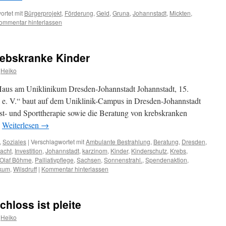
ortet mit
Bürgerprojekt
,
Förderung
,
Geld
,
Gruna
,
Johannstadt
,
Mickten
,
ommentar hinterlassen
rebskranke Kinder
Heiko
Haus am Uniklinikum Dresden-Johannstadt Johannstadt, 15.
e. V.“ baut auf dem Uniklinik-Campus in Dresden-Johannstadt
st- und Sporttherapie sowie die Beratung von krebskranken
…
Weiterlesen
→
,
Soziales
|
Verschlagwortet mit
Ambulante Bestrahlung
,
Beratung
,
Dresden
,
acht
,
Investition
,
Johannstadt
,
karzinom
,
Kinder
,
Kinderschutz
,
Krebs
,
Olaf Böhme
,
Palliativpflege
,
Sachsen
,
Sonnenstrahl.
,
Spendenaktion
,
ikum
,
Wilsdruff
|
Kommentar hinterlassen
hloss ist pleite
Heiko