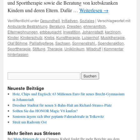
und Sporttherapie sowie die Beratung von krebskranken
Kindern und deren Eltern. Dafür …
Weiterlesen
→
Veröffentlicht unter
Gesundheit
,
Initiativen
,
Soziales
|
Verschlagwortet mit
Ambulante Bestrahlung
,
Beratung
,
Dresden
,
ehrenamtlich
,
Elternwohnungen
,
erbbaupacht
,
Investition
,
Johannstadt
,
karzinom
,
Kinder
,
Kinderschutz
,
Krebs
,
Kunsttherapie
,
Luisenhof
,
Musiktherapie
,
Olaf Böhme
,
Palliativpflege
,
Sachsen
,
Sonnenstrahl.
,
Spendenaktion
,
Sporttherapie
,
Stiftung
,
Therapie
,
Uniklinikum
,
Wilsdruff
|
Kommentar
hinterlassen
Neueste Beiträge
Holz, Chips und Englisch: 63 Millionen Euro für neues Brecht-Gymnasium
in Johannstadt
Dresdner Stadtrat für neuen S-Bahn-Halt am Richard-Strauss-Platz
Sollten Sie das HONOR Magic V6 kaufen?
Senioren ärgern sich über geplante Fahrradstraße in Tolkewitz
Streit um Radroute Ost
Mehr Seiten aus Striesen
Bei
Mein-Striesen.de
von Clemens Kubeil findet Ihr mehr Berichte aus dem