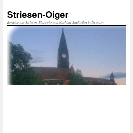
Zum
Inhalt
Striesen-Oiger
springen
Berichte aus Striesen, Blasewitz und Nachbar-Stadtteilen in Dresden