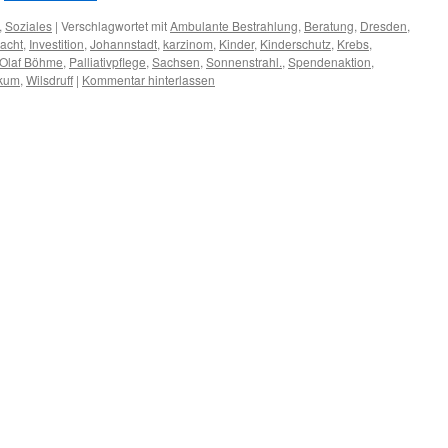
,
Soziales
|
Verschlagwortet mit
Ambulante Bestrahlung
,
Beratung
,
Dresden
,
acht
,
Investition
,
Johannstadt
,
karzinom
,
Kinder
,
Kinderschutz
,
Krebs
,
Olaf Böhme
,
Palliativpflege
,
Sachsen
,
Sonnenstrahl.
,
Spendenaktion
,
ikum
,
Wilsdruff
|
Kommentar hinterlassen