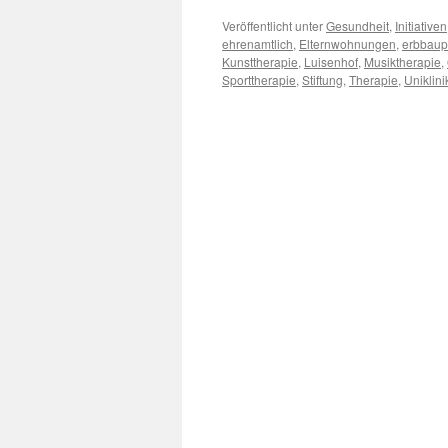
Veröffentlicht unter
Gesundheit
,
Initiativen
ehrenamtlich
,
Elternwohnungen
,
erbbaup
Kunsttherapie
,
Luisenhof
,
Musiktherapie
,
Sporttherapie
,
Stiftung
,
Therapie
,
Uniklin