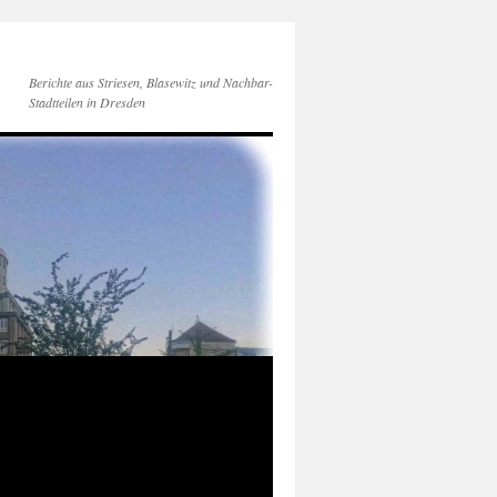
Berichte aus Striesen, Blasewitz und Nachbar-
Stadtteilen in Dresden