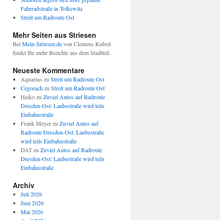
Fahrradstraße in Tolkewitz
Streit um Radroute Ost
Mehr Seiten aus Striesen
Bei
Mein-Striesen.de
von Clemens Kubeil
findet Ihr mehr Berichte aus dem Stadtteil.
Neueste Kommentare
Aquarius
zu
Streit um Radroute Ost
Cegorach
zu
Streit um Radroute Ost
Heiko
zu
Zuviel Autos auf Radroute
Dresden-Ost: Laubestraße wird teils
Einbahnstraße
Frank Meyer
zu
Zuviel Autos auf
Radroute Dresden-Ost: Laubestraße
wird teils Einbahnstraße
DAT
zu
Zuviel Autos auf Radroute
Dresden-Ost: Laubestraße wird teils
Einbahnstraße
Archiv
Juli 2026
Juni 2026
Mai 2026