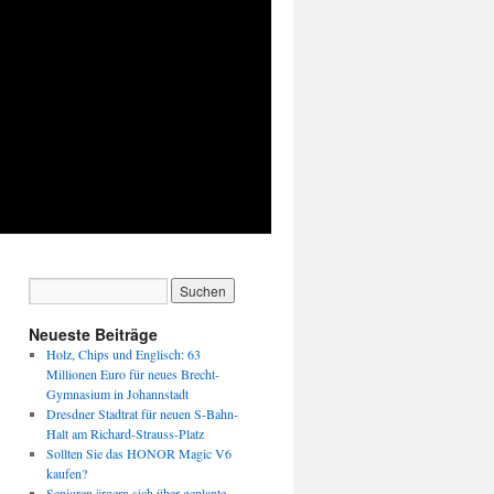
Neueste Beiträge
Holz, Chips und Englisch: 63
Millionen Euro für neues Brecht-
Gymnasium in Johannstadt
Dresdner Stadtrat für neuen S-Bahn-
Halt am Richard-Strauss-Platz
Sollten Sie das HONOR Magic V6
kaufen?
Senioren ärgern sich über geplante