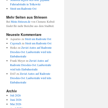
Fahrradstraße in Tolkewitz
Streit um Radroute Ost
Mehr Seiten aus Striesen
Bei
Mein-Striesen.de
von Clemens Kubeil
findet Ihr mehr Berichte aus dem Stadtteil.
Neueste Kommentare
Aquarius
zu
Streit um Radroute Ost
Cegorach
zu
Streit um Radroute Ost
Heiko
zu
Zuviel Autos auf Radroute
Dresden-Ost: Laubestraße wird teils
Einbahnstraße
Frank Meyer
zu
Zuviel Autos auf
Radroute Dresden-Ost: Laubestraße
wird teils Einbahnstraße
DAT
zu
Zuviel Autos auf Radroute
Dresden-Ost: Laubestraße wird teils
Einbahnstraße
Archiv
Juli 2026
Juni 2026
Mai 2026