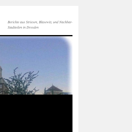
Berichte aus Striesen, Blasewitz und Nachbar-
Stadtteilen in Dresden