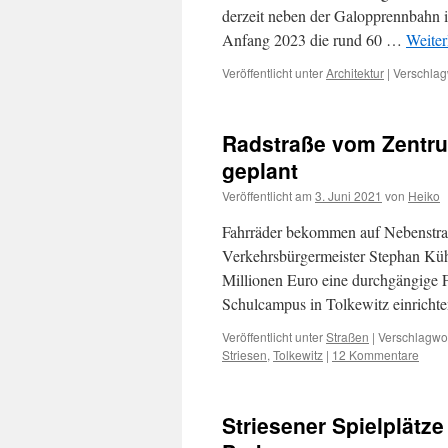
derzeit neben der Galopprennbahn i
Anfang 2023 die rund 60 …
Weiter
Veröffentlicht unter
Architektur
|
Verschlag
Radstraße vom Zentru
geplant
Veröffentlicht am
3. Juni 2021
von
Heiko
Fahrräder bekommen auf Nebenstraß
Verkehrsbürgermeister Stephan Küh
Millionen Euro eine durchgängige F
Schulcampus in Tolkewitz einrich
Veröffentlicht unter
Straßen
|
Verschlagwor
Striesen
,
Tolkewitz
|
12 Kommentare
Striesener Spielplätz