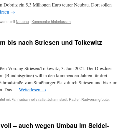
n Dobritz ein 5,3 Millionen Euro teurer Neubau. Dort sollen
lesen
→
wortet mit
Neubau
|
Kommentar hinterlassen
m bis nach Striesen und Tolkewitz
en Vorrang Striesen/Tolkewitz, 3. Juni 2021. Der Dresdner
n (Bündnisgrüne) will in den kommenden Jahren für drei
ahrradstraße vom Straßburger Platz durch Striesen und bis zum
ten. Das …
Weiterlesen
→
tet mit
Fahrradschnellstraße
,
Johannstadt
,
Radler
,
Radvorrangroute
,
e voll – auch wegen Umbau im Seidel-