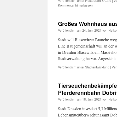
Veröffentlicht unter
Restaurant & Cafe
|
Ve
Kommentar hinterlassen
Großes Wohnhaus aus 
Veröffentlicht am
24. Juni 2021
von
Heiko
Stadt will Blasewitzer Branche weg
Eine Baugemeinschaft will an der
in Dresden-Blasewitz ein Massivho
Stadtverwaltung hervor. Angesicht
Veröffentlicht unter
Stadtentwicklung
|
Ver
Tierseuchenbekämpf
Pferderennbahn Dobri
Veröffentlicht am
18. Juni 2021
von
Heiko
Stadt Dresden investiert 5,3 Millio
Lebensmittelüberwachungsamt Dobritz