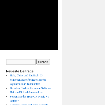
Neueste Beiträge
Holz, Chips und Englisch: 63
Millionen Euro für neues Brecht-
Gymnasium in Johannstadt
Dresdner Stadtrat für neuen S-Bahn-
Halt am Richard-Strauss-Platz
Sollten Sie das HONOR Magic V6
kaufen?
Senioren ärgern sich über geplante