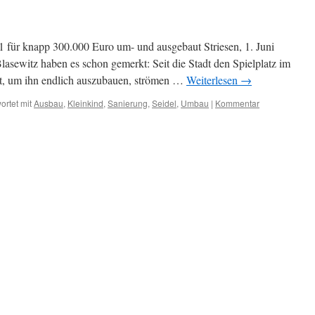
21 für knapp 300.000 Euro um- und ausgebaut Striesen, 1. Juni
Blasewitz haben es schon gemerkt: Seit die Stadt den Spielplatz im
t, um ihn endlich auszubauen, strömen …
Weiterlesen
→
ortet mit
Ausbau
,
Kleinkind
,
Sanierung
,
Seidel
,
Umbau
|
Kommentar