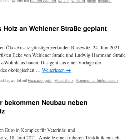
rschlagwortet mit
Blaues Wunder
,
Kaffee
,
Neustart
,
pleite
,
toskana
|
Holz an Wehlener Straße geplant
en Öko-Ansatz günstiger verkaufen Blasewitz, 24. Juni 2021.
 wüsten Ecke von Wehlener Straße und Ludwig-Hartmann-Straße
lz-Wohnhaus bauen. Das geht aus einer Vorlage der
s des ökologischen …
Weiterlesen
→
schlagwortet mit
Fassadengrün
,
Massivholz
|
Kommentar hinterlassen
er bekommen Neubau neben
tz
nen Euro in Komplex für Veterinär- und
, 18. Juni 2021. Anstelle einer früheren Tierklinik entsteht