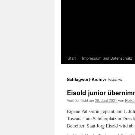
Start
Impressum und Datenschutz
toskana
Schlagwort-Archiv:
Eisold junior übernim
Veröffentlicht am
28. Juni 2021
von
Heiko
Eigene Patisserie geplant, am 1. Jul
Toscana“ am Schillerplatz in Dresd
Betreiber: Statt Jörg Eisold wird 