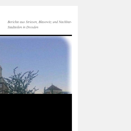
Berichte aus Striesen, Blasewitz und Nachbar-
Stadtteilen in Dresden