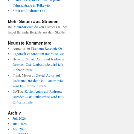
Fahrradstraße in Tolkewitz
Streit um Radroute Ost
Mehr Seiten aus Striesen
Bei
Mein-Striesen.de
von Clemens Kubeil
findet Ihr mehr Berichte aus dem Stadtteil.
Neueste Kommentare
Aquarius
zu
Streit um Radroute Ost
Cegorach
zu
Streit um Radroute Ost
Heiko
zu
Zuviel Autos auf Radroute
Dresden-Ost: Laubestraße wird teils
Einbahnstraße
Frank Meyer
zu
Zuviel Autos auf
Radroute Dresden-Ost: Laubestraße
wird teils Einbahnstraße
DAT
zu
Zuviel Autos auf Radroute
Dresden-Ost: Laubestraße wird teils
Einbahnstraße
Archiv
Juli 2026
Juni 2026
Mai 2026