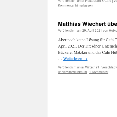
Veröffentlicht unter
Restaurant & Cafe
|
Ve
Kommentar hinterlassen
Matthias Wiechert übe
Veröffentlicht am
29. April 2021
von
Heik
Aber noch keine Lösung für Café T
April 2021. Der Dresdner Unterneh
Bäckerei Matzker und das Café Hüble
…
Weiterlesen
→
Veröffentlicht unter
Wirtschaft
|
Verschlagw
universitätsklinimum
|
1 Kommentar