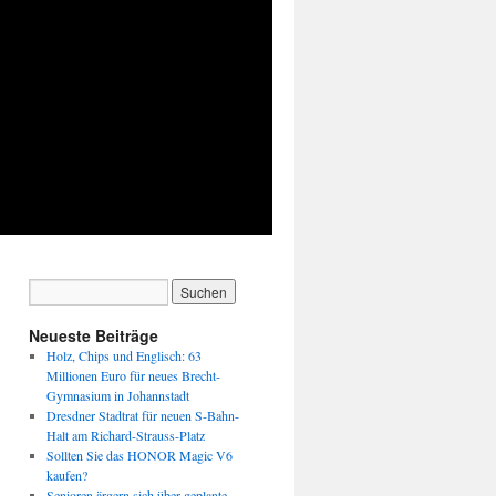
Neueste Beiträge
Holz, Chips und Englisch: 63
Millionen Euro für neues Brecht-
Gymnasium in Johannstadt
Dresdner Stadtrat für neuen S-Bahn-
Halt am Richard-Strauss-Platz
Sollten Sie das HONOR Magic V6
kaufen?
Senioren ärgern sich über geplante