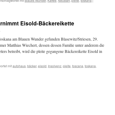
rschlagwortet mit
Blaues Wunder
,
Kaffee
,
Neustart
,
pleite
,
toskana
|
rnimmt Eisold-Bäckereikette
o
oskana am Blauen Wunder gefunden Blasewitz/Striesen, 29.
mer Matthias Wiechert, dessen dessen Familie unter anderem die
rs betreibt, wird die pleite gegangene Bäckereikette Eisold in
ortet mit
autohaus
,
bäcker
,
eisold
,
Insolvenz
,
pleite
,
toscana
,
toskana
,