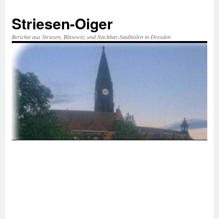
Zum
Inhalt
Striesen-Oiger
springen
Berichte aus Striesen, Blasewitz und Nachbar-Stadtteilen in Dresden