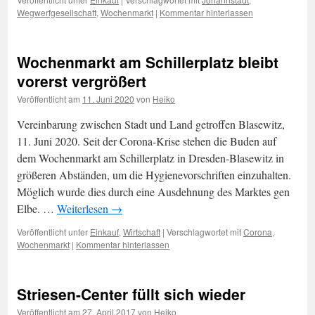
Wegwerfgesellschaft
,
Wochenmarkt
|
Kommentar hinterlassen
Wochenmarkt am Schillerplatz bleibt
vorerst vergrößert
Veröffentlicht am
11. Juni 2020
von
Heiko
Vereinbarung zwischen Stadt und Land getroffen Blasewitz,
11. Juni 2020. Seit der Corona-Krise stehen die Buden auf
dem Wochenmarkt am Schillerplatz in Dresden-Blasewitz in
größeren Abständen, um die Hygienevorschriften einzuhalten.
Möglich wurde dies durch eine Ausdehnung des Marktes gen
Elbe. …
Weiterlesen
→
Veröffentlicht unter
Einkauf
,
Wirtschaft
|
Verschlagwortet mit
Corona
,
Wochenmarkt
|
Kommentar hinterlassen
Striesen-Center füllt sich wieder
Veröffentlicht am
27. April 2017
von
Heiko