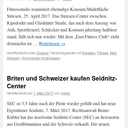
Fitnessstudio reanimiert ehemalige Konsum-Marktfläche
Striesen, 25. April 2017. Das Striesen-Center zwischen
Kipsdorfer und Glashütter Straße, das nach dem Auszug von
Aldi, Sportfrenzel, Schlecker und Konsum jahrelang halbleer
stand, füllt sich nun wieder: Mit dem „East Fitness Club“ zieht
demnächst im …
Weiterlesen
→
Veröffentlicht unter
Einkauf
|
Verschlagwortet mit
Dresden
,
Fitness
,
Mall
,
Striesen
|
Kommentar hinterlassen
Briten und Schweizer kaufen Seidnitz-
Center
Veröffentlicht am
7. März 2017
von
Heiko
SEC ist 3,5 Jahre nach der Pleite wieder gefüllt und hat neue
Eigentümer Seidnitz, 7. März 2017. Rechtsanwalt Bruno
Kübler hat das insolvente Seidnitz-Center (SEC) an Investoren
aus Großbritannien und der Schweiz verkauft. Die neuen