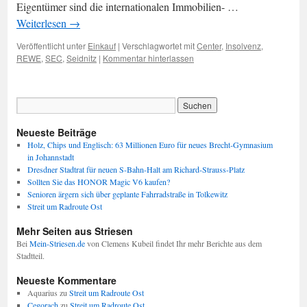
Eigentümer sind die internationalen Immobilien- …
Weiterlesen
→
Veröffentlicht unter
Einkauf
|
Verschlagwortet mit
Center
,
Insolvenz
,
REWE
,
SEC
,
Seidnitz
|
Kommentar hinterlassen
Neueste Beiträge
Holz, Chips und Englisch: 63 Millionen Euro für neues Brecht-Gymnasium
in Johannstadt
Dresdner Stadtrat für neuen S-Bahn-Halt am Richard-Strauss-Platz
Sollten Sie das HONOR Magic V6 kaufen?
Senioren ärgern sich über geplante Fahrradstraße in Tolkewitz
Streit um Radroute Ost
Mehr Seiten aus Striesen
Bei
Mein-Striesen.de
von Clemens Kubeil findet Ihr mehr Berichte aus dem
Stadtteil.
Neueste Kommentare
Aquarius
zu
Streit um Radroute Ost
Cegorach
zu
Streit um Radroute Ost