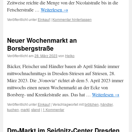
Zeitweise reichte die Menge von der Nicolaistraße bis in die
Fetscherstraße …
Weiterlesen
→
Veröffentlicht unter
Einkauf
|
Kommentar hinterlassen
Neuer Wochenmarkt an
Borsbergstraße
Veröffentlicht am
28. März 2023
von
Heiko
Bäcker, Fleischer und Händler bauen ab April Stände immer
mittwochnachmittags in Dresden-Striesen auf Striesen, 28.
März 2023. Die „Vonovia“ richtet ab dem 5. April 2023 immer
mittwochs einen neuen Wochenmarkt an der Ecke von
Borsberg- und Krenkelstraße aus. Das hat …
Weiterlesen
→
Veröffentlicht unter
Einkauf
|
Verschlagwortet mit
brötchen
,
händler
,
kuchen
,
markt
,
stand
|
1 Kommentar
Dm-Markt im Seidnitz-Center Dresden