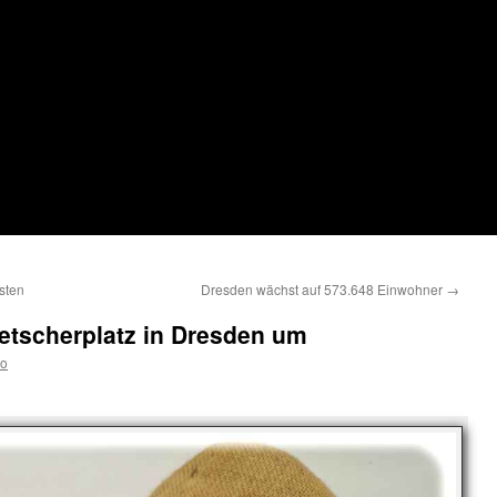
üsten
Dresden wächst auf 573.648 Einwohner
→
etscherplatz in Dresden um
ko