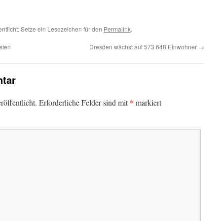
entlicht. Setze ein Lesezeichen für den
Permalink
.
üsten
Dresden wächst auf 573.648 Einwohner
→
tar
*
öffentlicht.
Erforderliche Felder sind mit
markiert