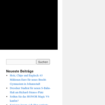
Neueste Beiträge
Holz, Chips und Englisch: 63
Millionen Euro für neues Brecht-
Gymnasium in Johannstadt
Dresdner Stadtrat für neuen S-Bahn-
Halt am Richard-Strauss-Platz
Sollten Sie das HONOR Magic V6
kaufen?
Senioren ärgern sich über geplante