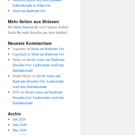
Fahrradstraße in Tolkewitz
Streit um Radroute Ost
Mehr Seiten aus Striesen
Bei
Mein-Striesen.de
von Clemens Kubeil
findet Ihr mehr Berichte aus dem Stadtteil.
Neueste Kommentare
Aquarius
zu
Streit um Radroute Ost
Cegorach
zu
Streit um Radroute Ost
Heiko
zu
Zuviel Autos auf Radroute
Dresden-Ost: Laubestraße wird teils
Einbahnstraße
Frank Meyer
zu
Zuviel Autos auf
Radroute Dresden-Ost: Laubestraße
wird teils Einbahnstraße
DAT
zu
Zuviel Autos auf Radroute
Dresden-Ost: Laubestraße wird teils
Einbahnstraße
Archiv
Juli 2026
Juni 2026
Mai 2026