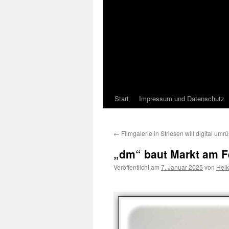
Start
Impressum und Datenschutz
←
Filmgalerie in Striesen will digital umr
„dm“ baut Markt am F
Veröffentlicht am
7. Januar 2025
von
Hei