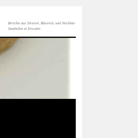
Berichte aus Striesen, Blasewitz und Nachbar-
Stadtteilen in Dresden