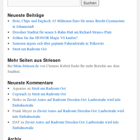
Neueste Beiträge
Holz, Chips und Englisch: 63 Millionen Euro für neues Brecht-Gymnasium
in Johannstadt
Dresdner Stadtrat für neuen S-Bahn-Halt am Richard-Strauss-Platz
Sollten Sie das HONOR Magic V6 kaufen?
Senioren ärgern sich über geplante Fahrradstraße in Tolkewitz
Streit um Radroute Ost
Mehr Seiten aus Striesen
Bei
Mein-Striesen.de
von Clemens Kubeil findet Ihr mehr Berichte aus dem
Stadtteil.
Neueste Kommentare
Aquarius
zu
Streit um Radroute Ost
Cegorach
zu
Streit um Radroute Ost
Heiko
zu
Zuviel Autos auf Radroute Dresden-Ost: Laubestraße wird teils
Einbahnstraße
Frank Meyer
zu
Zuviel Autos auf Radroute Dresden-Ost: Laubestraße wird
teils Einbahnstraße
DAT
zu
Zuviel Autos auf Radroute Dresden-Ost: Laubestraße wird teils
Einbahnstraße
Archiv