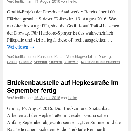
Veröffentlicht am
19. August 2016
von
Heiko
Graffiti-Projekt der Dresdner Stadtwerke: Bereits über 100
Flächen gestaltet Striesen/Tolkewitz, 19. August 2016. Was
mir öfter ins Auge fällt, sind die Graffitis auf Trafo-Häuschen
der Drewag. Für Hardcore-Sprayer ist das wahrscheinlich
Pillepalle und viel zu legal, diese oft recht ausgefeilten …
Weiterlesen
→
Veröffentlicht unter
Kunst und Kultur
|
Verschlagwortet mit
Drewag
,
Graffiti
,
Seidnitz
,
Streetart
,
Striesen
,
Tolkewitz
|
Kommentar hinterlassen
Brückenbaustelle auf Hepkestraße im
September fertig
Veröffentlicht am
16. August 2016
von
Heiko
Gruna, 16. August 2016. Die Brücken- und Straßenbau-
Arbeiten auf der Hepkestraße in Dresden-Gruna sollen
Anfang September abgeschlossen sein. „Der Sommer und die
Baustelle nähern sich dem Ende!“, erklärte Reinhardt