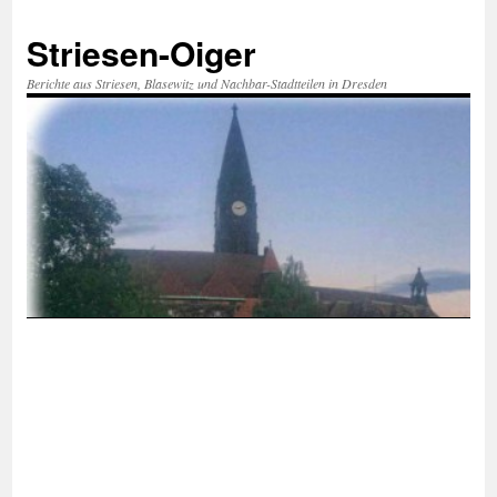
Zum
Inhalt
Striesen-Oiger
springen
Berichte aus Striesen, Blasewitz und Nachbar-Stadtteilen in Dresden