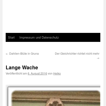
Start
Impressum und Datenschutz
←
Dahlien-Blüte in Gruna
Der Gleichrichter richtet nicht mehr
→
Lange Wache
Veröffentlicht am
6. August 2016
von
Heiko