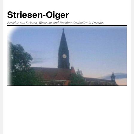
Zum
Inhalt
Striesen-Oiger
springen
Berichte aus Striesen, Blasewitz und Nachbar-Stadtteilen in Dresden