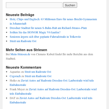
Neueste Beiträge
Holz, Chips und Englisch: 63 Millionen Euro für neues Brecht-Gymnasium
in Johannstadt
Dresdner Stadtrat für neuen S-Bahn-Halt am Richard-Strauss-Platz
Sollten Sie das HONOR Magic V6 kaufen?
Senioren ärgern sich über geplante Fahrradstraße in Tolkewitz
Streit um Radroute Ost
Mehr Seiten aus Striesen
Bei
Mein-Striesen.de
von Clemens Kubeil findet Ihr mehr Berichte aus dem
Stadtteil.
Neueste Kommentare
Aquarius
zu
Streit um Radroute Ost
Cegorach
zu
Streit um Radroute Ost
Heiko
zu
Zuviel Autos auf Radroute Dresden-Ost: Laubestraße wird teils
Einbahnstraße
Frank Meyer
zu
Zuviel Autos auf Radroute Dresden-Ost: Laubestraße wird
teils Einbahnstraße
DAT
zu
Zuviel Autos auf Radroute Dresden-Ost: Laubestraße wird teils
Einbahnstraße