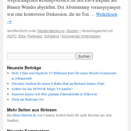
Blauen Wunder abgelehnt. Der Abstimmung vorausgegangen
war eine kontroverse Diskussion, die im Ton …
Weiterlesen
→
Veröffentlicht unter
Stadtentwicklung
,
Straßen
|
Verschlagwortet mit
ADFC
,
Elbe
,
Parkplatz
,
Schwäne
|
Kommentar hinterlassen
Neueste Beiträge
Holz, Chips und Englisch: 63 Millionen Euro für neues Brecht-Gymnasium
in Johannstadt
Dresdner Stadtrat für neuen S-Bahn-Halt am Richard-Strauss-Platz
Sollten Sie das HONOR Magic V6 kaufen?
Senioren ärgern sich über geplante Fahrradstraße in Tolkewitz
Streit um Radroute Ost
Mehr Seiten aus Striesen
Bei
Mein-Striesen.de
von Clemens Kubeil findet Ihr mehr Berichte aus dem
Stadtteil.
Neueste Kommentare