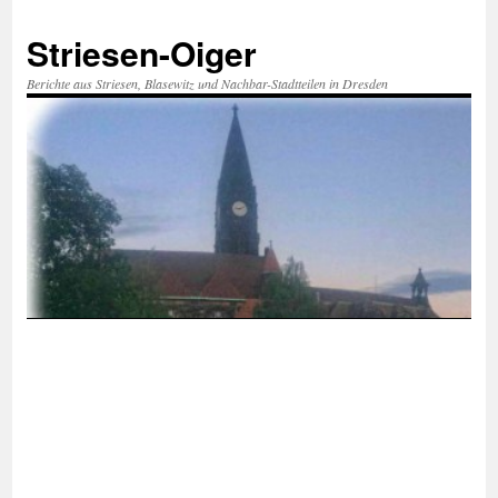
Zum
Inhalt
Striesen-Oiger
springen
Berichte aus Striesen, Blasewitz und Nachbar-Stadtteilen in Dresden