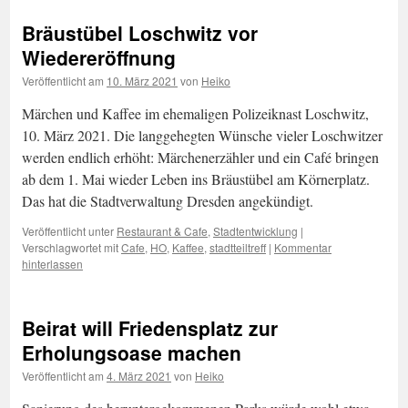
Bräustübel Loschwitz vor
Wiedereröffnung
Veröffentlicht am
10. März 2021
von
Heiko
Märchen und Kaffee im ehemaligen Polizeiknast Loschwitz,
10. März 2021. Die langgehegten Wünsche vieler Loschwitzer
werden endlich erhöht: Märchenerzähler und ein Café bringen
ab dem 1. Mai wieder Leben ins Bräustübel am Körnerplatz.
Das hat die Stadtverwaltung Dresden angekündigt.
Veröffentlicht unter
Restaurant & Cafe
,
Stadtentwicklung
|
Verschlagwortet mit
Cafe
,
HO
,
Kaffee
,
stadtteiltreff
|
Kommentar
hinterlassen
Beirat will Friedensplatz zur
Erholungsoase machen
Veröffentlicht am
4. März 2021
von
Heiko