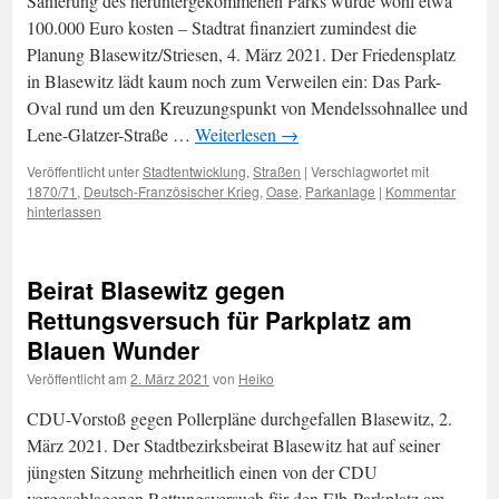
Sanierung des heruntergekommenen Parks würde wohl etwa
100.000 Euro kosten – Stadtrat finanziert zumindest die
Planung Blasewitz/Striesen, 4. März 2021. Der Friedensplatz
in Blasewitz lädt kaum noch zum Verweilen ein: Das Park-
Oval rund um den Kreuzungspunkt von Mendelssohnallee und
Lene-Glatzer-Straße …
Weiterlesen
→
Veröffentlicht unter
Stadtentwicklung
,
Straßen
|
Verschlagwortet mit
1870/71
,
Deutsch-Französischer Krieg
,
Oase
,
Parkanlage
|
Kommentar
hinterlassen
Beirat Blasewitz gegen
Rettungsversuch für Parkplatz am
Blauen Wunder
Veröffentlicht am
2. März 2021
von
Heiko
CDU-Vorstoß gegen Pollerpläne durchgefallen Blasewitz, 2.
März 2021. Der Stadtbezirksbeirat Blasewitz hat auf seiner
jüngsten Sitzung mehrheitlich einen von der CDU
vorgeschlagenen Rettungsversuch für den Elb-Parkplatz am