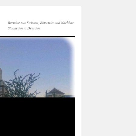
Berichte aus Striesen, Blasewitz und Nachbar-
Stadtteilen in Dresden