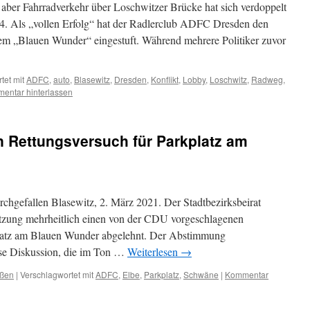
aber Fahrradverkehr über Loschwitzer Brücke hat sich verdoppelt
24. Als „vollen Erfolg“ hat der Radlerclub ADFC Dresden den
dem „Blauen Wunder“ eingestuft. Während mehrere Politiker zuvor
tet mit
ADFC
,
auto
,
Blasewitz
,
Dresden
,
Konflikt
,
Lobby
,
Loschwitz
,
Radweg
,
entar hinterlassen
n Rettungsversuch für Parkplatz am
hgefallen Blasewitz, 2. März 2021. Der Stadtbezirksbeirat
Sitzung mehrheitlich einen von der CDU vorgeschlagenen
platz am Blauen Wunder abgelehnt. Der Abstimmung
se Diskussion, die im Ton …
Weiterlesen
→
aßen
|
Verschlagwortet mit
ADFC
,
Elbe
,
Parkplatz
,
Schwäne
|
Kommentar