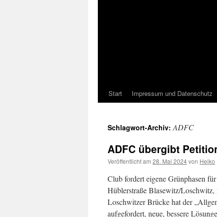
Start
Impressum und Datenschutz
ADFC
Schlagwort-Archiv:
ADFC übergibt Petiti
Veröffentlicht am
28. Mai 2024
von
Heiko
Club fordert eigene Grünphasen fü
Hüblerstraße Blasewitz/Loschwitz, 
Loschwitzer Brücke hat der „Allg
aufgefordert, neue, bessere Lösun