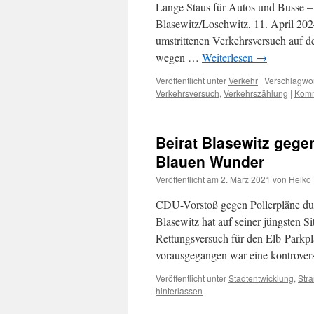
Lange Staus für Autos und Busse – 
Blasewitz/Loschwitz, 11. April 20
umstrittenen Verkehrsversuch auf 
wegen …
Weiterlesen
→
Veröffentlicht unter
Verkehr
|
Verschlagwor
Verkehrsversuch
,
Verkehrszählung
|
Komm
Beirat Blasewitz gege
Blauen Wunder
Veröffentlicht am
2. März 2021
von
Heiko
CDU-Vorstoß gegen Pollerpläne durc
Blasewitz hat auf seiner jüngsten 
Rettungsversuch für den Elb-Park
vorausgegangen war eine kontrover
Veröffentlicht unter
Stadtentwicklung
,
Str
hinterlassen