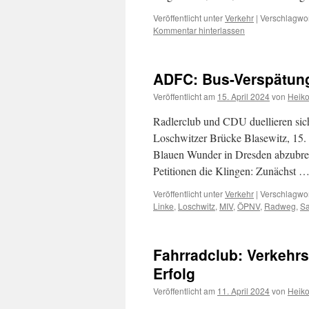
Veröffentlicht unter
Verkehr
|
Verschlagwor
Kommentar hinterlassen
ADFC: Bus-Verspätun
Veröffentlicht am
15. April 2024
von
Heik
Radlerclub und CDU duellieren sic
Loschwitzer Brücke Blasewitz, 15.
Blauen Wunder in Dresden abzubrech
Petitionen die Klingen: Zunächst 
Veröffentlicht unter
Verkehr
|
Verschlagwor
Linke
,
Loschwitz
,
MIV
,
ÖPNV
,
Radweg
,
S
Fahrradclub: Verkehrs
Erfolg
Veröffentlicht am
11. April 2024
von
Heik