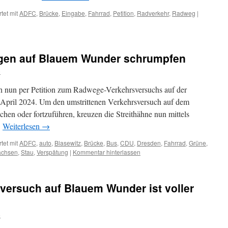
tet mit
ADFC
,
Brücke
,
Eingabe
,
Fahrrad
,
Petition
,
Radverkehr
,
Radweg
|
gen auf Blauem Wunder schrumpfen
o
h nun per Petition zum Radwege-Verkehrsversuchs auf der
 April 2024. Um den umstrittenen Verkehrsversuch auf dem
en oder fortzuführen, kreuzen die Streithähne nun mittels
…
Weiterlesen
→
tet mit
ADFC
,
auto
,
Blasewitz
,
Brücke
,
Bus
,
CDU
,
Dresden
,
Fahrrad
,
Grüne
,
achsen
,
Stau
,
Verspätung
|
Kommentar hinterlassen
versuch auf Blauem Wunder ist voller
o