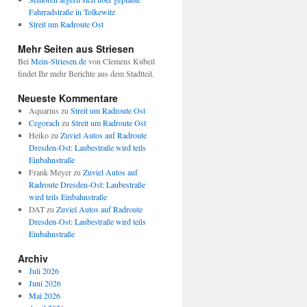
Fahrradstraße in Tolkewitz
Streit um Radroute Ost
Mehr Seiten aus Striesen
Bei
Mein-Striesen.de
von Clemens Kubeil
findet Ihr mehr Berichte aus dem Stadtteil.
Neueste Kommentare
Aquarius
zu
Streit um Radroute Ost
Cegorach
zu
Streit um Radroute Ost
Heiko
zu
Zuviel Autos auf Radroute
Dresden-Ost: Laubestraße wird teils
Einbahnstraße
Frank Meyer
zu
Zuviel Autos auf
Radroute Dresden-Ost: Laubestraße
wird teils Einbahnstraße
DAT
zu
Zuviel Autos auf Radroute
Dresden-Ost: Laubestraße wird teils
Einbahnstraße
Archiv
Juli 2026
Juni 2026
Mai 2026