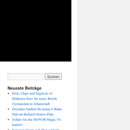
Neueste Beiträge
Holz, Chips und Englisch: 63
Millionen Euro für neues Brecht-
Gymnasium in Johannstadt
Dresdner Stadtrat für neuen S-Bahn-
Halt am Richard-Strauss-Platz
Sollten Sie das HONOR Magic V6
kaufen?
Senioren ärgern sich über geplante