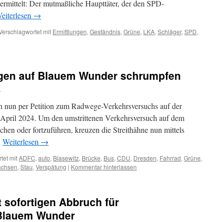
 ermittelt: Der mutmaßliche Haupttäter, der den SPD-
eiterlesen
→
Verschlagwortet mit
Ermittlungen
,
Geständnis
,
Grüne
,
LKA
,
Schläger
,
SPD
,
gen auf Blauem Wunder schrumpfen
o
h nun per Petition zum Radwege-Verkehrsversuchs auf der
 April 2024. Um den umstrittenen Verkehrsversuch auf dem
en oder fortzuführen, kreuzen die Streithähne nun mittels
…
Weiterlesen
→
tet mit
ADFC
,
auto
,
Blasewitz
,
Brücke
,
Bus
,
CDU
,
Dresden
,
Fahrrad
,
Grüne
,
achsen
,
Stau
,
Verspätung
|
Kommentar hinterlassen
t sofortigen Abbruch für
 Blauem Wunder