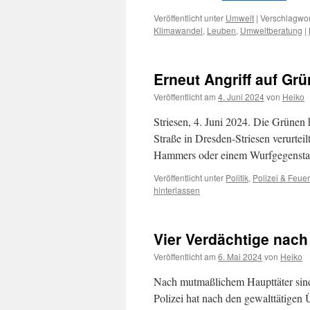
Veröffentlicht unter
Umwelt
|
Verschlagwor
Klimawandel
,
Leuben
,
Umweltberatung
|
Erneut Angriff auf Grü
Veröffentlicht am
4. Juni 2024
von
Heiko
Striesen, 4. Juni 2024. Die Grünen
Straße in Dresden-Striesen verurtei
Hammers oder einem Wurfgegenstan
Veröffentlicht unter
Politik
,
Polizei & Feue
hinterlassen
Vier Verdächtige nach 
Veröffentlicht am
6. Mai 2024
von
Heiko
Nach mutmaßlichem Haupttäter sind 
Polizei hat nach den gewalttätige