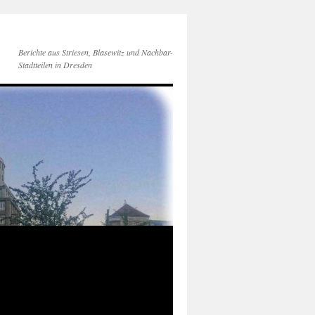
Berichte aus Striesen, Blasewitz und Nachbar-
Stadtteilen in Dresden