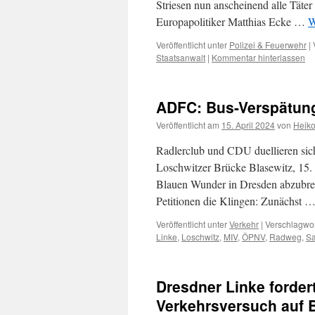
Striesen nun anscheinend alle Täter
Europapolitiker Matthias Ecke …
W
Veröffentlicht unter
Polizei & Feuerwehr
|
Staatsanwalt
|
Kommentar hinterlassen
ADFC: Bus-Verspätun
Veröffentlicht am
15. April 2024
von
Heik
Radlerclub und CDU duellieren sic
Loschwitzer Brücke Blasewitz, 15.
Blauen Wunder in Dresden abzubrech
Petitionen die Klingen: Zunächst 
Veröffentlicht unter
Verkehr
|
Verschlagwor
Linke
,
Loschwitz
,
MIV
,
ÖPNV
,
Radweg
,
S
Dresdner Linke forder
Verkehrsversuch auf