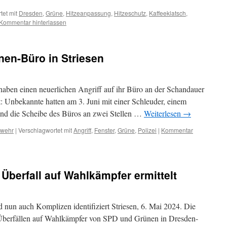
tet mit
Dresden
,
Grüne
,
Hitzeanpassung
,
Hitzeschutz
,
Kaffeeklatsch
,
Kommentar hinterlassen
nen-Büro in Striesen
 haben einen neuerlichen Angriff auf ihr Büro an der Schandauer
lt: Unbekannte hatten am 3. Juni mit einer Schleuder, einem
d die Scheibe des Büros an zwei Stellen …
Weiterlesen
→
rwehr
|
Verschlagwortet mit
Angriff
,
Fenster
,
Grüne
,
Polizei
|
Kommentar
Überfall auf Wahlkämpfer ermittelt
nun auch Komplizen identifiziert Striesen, 6. Mai 2024. Die
n Überfällen auf Wahlkämpfer von SPD und Grünen in Dresden-