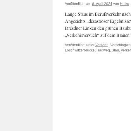
Veröffentlicht am
8. April 2024
von
Heiko
Lange Staus im Berufsverkehr nac
Angesichts „desaströser Ergebnisse
Dresdner Linken den grünen Baubür
„Verkehrsversuch“ auf dem Blauen
Veröffentlicht unter
Verkehr
|
Verschlagwor
Loschwitzerbrücke
,
Radweg
,
Stau
,
Verke