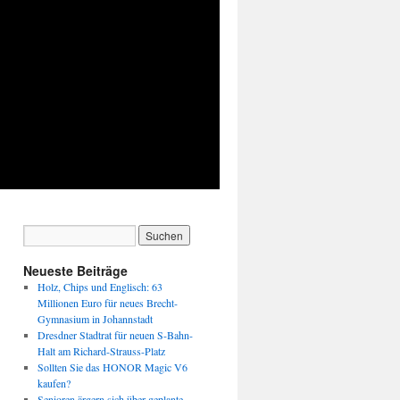
Neueste Beiträge
Holz, Chips und Englisch: 63
Millionen Euro für neues Brecht-
Gymnasium in Johannstadt
Dresdner Stadtrat für neuen S-Bahn-
Halt am Richard-Strauss-Platz
Sollten Sie das HONOR Magic V6
kaufen?
Senioren ärgern sich über geplante