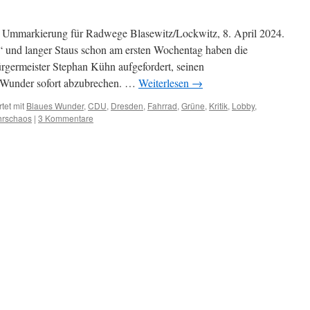
h Ummarkierung für Radwege Blasewitz/Lockwitz, 8. April 2024.
“ und langer Staus schon am ersten Wochentag haben die
germeister Stephan Kühn aufgefordert, seinen
 Wunder sofort abzubrechen. …
Weiterlesen
→
tet mit
Blaues Wunder
,
CDU
,
Dresden
,
Fahrrad
,
Grüne
,
Kritik
,
Lobby
,
hrschaos
|
3 Kommentare