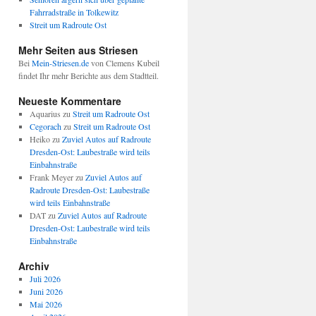
Fahrradstraße in Tolkewitz
Streit um Radroute Ost
Mehr Seiten aus Striesen
Bei
Mein-Striesen.de
von Clemens Kubeil
findet Ihr mehr Berichte aus dem Stadtteil.
Neueste Kommentare
Aquarius
zu
Streit um Radroute Ost
Cegorach
zu
Streit um Radroute Ost
Heiko
zu
Zuviel Autos auf Radroute
Dresden-Ost: Laubestraße wird teils
Einbahnstraße
Frank Meyer
zu
Zuviel Autos auf
Radroute Dresden-Ost: Laubestraße
wird teils Einbahnstraße
DAT
zu
Zuviel Autos auf Radroute
Dresden-Ost: Laubestraße wird teils
Einbahnstraße
Archiv
Juli 2026
Juni 2026
Mai 2026