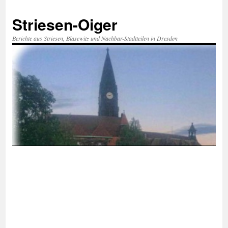
Zum
Inhalt
Striesen-Oiger
springen
Berichte aus Striesen, Blasewitz und Nachbar-Stadtteilen in Dresden