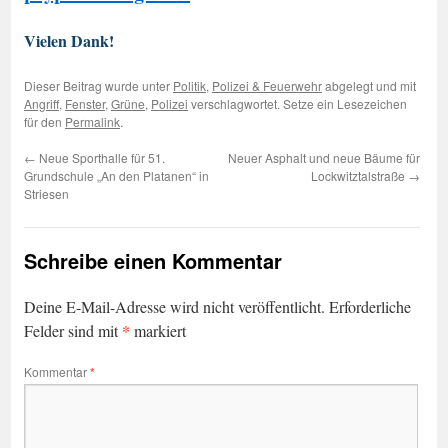
Vielen Dank!
Dieser Beitrag wurde unter
Politik
,
Polizei & Feuerwehr
abgelegt und mit
Angriff
,
Fenster
,
Grüne
,
Polizei
verschlagwortet. Setze ein Lesezeichen
für den
Permalink
.
←
Neue Sporthalle für 51.
Neuer Asphalt und neue Bäume für
Grundschule „An den Platanen“ in
Lockwitztalstraße
→
Striesen
Schreibe einen Kommentar
Deine E-Mail-Adresse wird nicht veröffentlicht.
Erforderliche
*
Felder sind mit
markiert
Kommentar
*