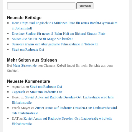
Neueste Beiträge
Holz, Chips und Englisch: 63 Millionen Euro für neues Brecht-Gymnasium
in Johannstadt
Dresdner Stadtrat für neuen S-Bahn-Halt am Richard-Strauss-Platz
Sollten Sie das HONOR Magic V6 kaufen?
Senioren ärgern sich über geplante Fahrradstraße in Tolkewitz
Streit um Radroute Ost
Mehr Seiten aus Striesen
Bei
Mein-Striesen.de
von Clemens Kubeil findet Ihr mehr Berichte aus dem
Stadtteil.
Neueste Kommentare
Aquarius
zu
Streit um Radroute Ost
Cegorach
zu
Streit um Radroute Ost
Heiko
zu
Zuviel Autos auf Radroute Dresden-Ost: Laubestraße wird teils
Einbahnstraße
Frank Meyer
zu
Zuviel Autos auf Radroute Dresden-Ost: Laubestraße wird
teils Einbahnstraße
DAT
zu
Zuviel Autos auf Radroute Dresden-Ost: Laubestraße wird teils
Einbahnstraße