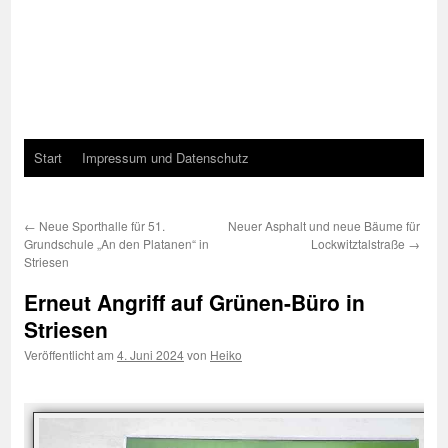
Start
Impressum und Datenschutz
←
Neue Sporthalle für 51.
Neuer Asphalt und neue Bäume für
Grundschule „An den Platanen“ in
Lockwitztalstraße
→
Striesen
Erneut Angriff auf Grünen-Büro in
Striesen
Veröffentlicht am
4. Juni 2024
von
Heiko