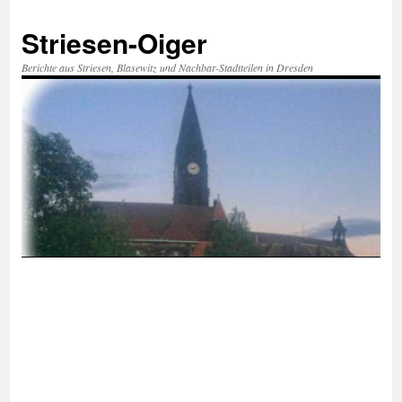
Zum
Inhalt
Striesen-Oiger
springen
Berichte aus Striesen, Blasewitz und Nachbar-Stadtteilen in Dresden