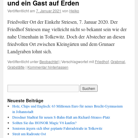
und ein Gast auf Erden
Veröffentlicht am
7. Januar 2021
von
Heiko
Friedvoller Ort der Einkehr Striesen, 7. Januar 2020. Der
Friedhof Striesen mag vielleicht nicht so bekannt sein wie der
nahe Urnenhain in Tolkewitz. Doch der Abstecher an diesen
friedvollen Ort zwischen Kleingärten und dem Grunaer
Landgraben lohnt sich.
Veröffentlicht unter
Beobachtet
|
Verschlagwortet mit
Friedhof
,
Grabmal
,
Grabstätte
|
Kommentar hinterlassen
Neueste Beiträge
Holz, Chips und Englisch: 63 Millionen Euro für neues Brecht-Gymnasium
in Johannstadt
Dresdner Stadtrat für neuen S-Bahn-Halt am Richard-Strauss-Platz
Sollten Sie das HONOR Magic V6 kaufen?
Senioren ärgern sich über geplante Fahrradstraße in Tolkewitz
Streit um Radroute Ost