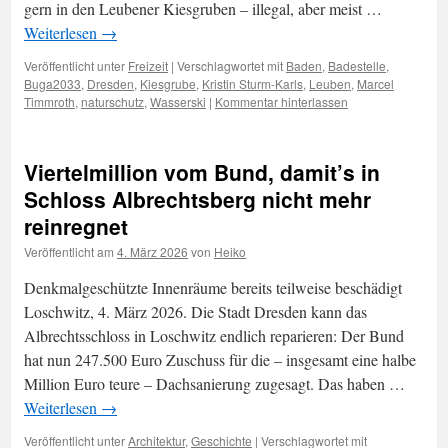
gern in den Leubener Kiesgruben – illegal, aber meist …
Weiterlesen
→
Veröffentlicht unter
Freizeit
|
Verschlagwortet mit
Baden
,
Badestelle
,
Buga2033
,
Dresden
,
Kiesgrube
,
Kristin Sturm-Karls
,
Leuben
,
Marcel
Timmroth
,
naturschutz
,
Wasserski
|
Kommentar hinterlassen
Viertelmillion vom Bund, damit’s in
Schloss Albrechtsberg nicht mehr
reinregnet
Veröffentlicht am
4. März 2026
von
Heiko
Denkmalgeschützte Innenräume bereits teilweise beschädigt
Loschwitz, 4. März 2026. Die Stadt Dresden kann das
Albrechtsschloss in Loschwitz endlich reparieren: Der Bund
hat nun 247.500 Euro Zuschuss für die – insgesamt eine halbe
Million Euro teure – Dachsanierung zugesagt. Das haben …
Weiterlesen
→
Veröffentlicht unter
Architektur
,
Geschichte
|
Verschlagwortet mit