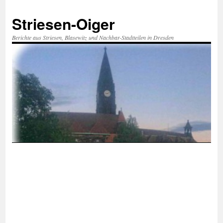
Zum
Inhalt
Striesen-Oiger
springen
Berichte aus Striesen, Blasewitz und Nachbar-Stadtteilen in Dresden