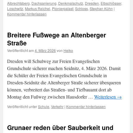
Albrechtsberg
,
Dachsanierung
,
Denkmalschutz
,
Dresden
,
Elbschlösser
,
Loschwitz
,
Markus Reichel
,
Pionierpalast
,
Schloss
,
Stephan Kühn
|
Kommentar hinterlassen
Breitere Fußwege an Altenberger
Straße
Veröffentlicht am
4. März 2026
von
Heiko
Dresden will Schulweg zur Freien Evangelischen
Grundschule sicherer machen Seidnitz, 4. März 2026. Damit
die Schüler der Freien Evangelischen Grundschule in
Dresden-Seidnitz die Altenberger Straße sicherer überqueren
können, verbreitert das Straßen- und Tiefbauamt dort ab
Montag den Fußweg zwischen Hausdorfer …
Weiterlesen
→
Veröffentlicht unter
Schule
,
Verkehr
|
Kommentar hinterlassen
Grunaer reden über Sauberkeit und