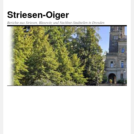
Zum
Inhalt
Striesen-Oiger
springen
Berichte aus Striesen, Blasewitz und Nachbar-Stadtteilen in Dresden