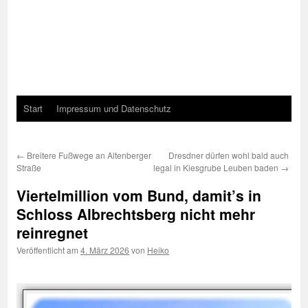
Start
Impressum und Datenschutz
←
Breitere Fußwege an Altenberger
Dresdner dürfen wohl bald auch
Straße
legal in Kiesgrube Leuben baden
→
Viertelmillion vom Bund, damit’s in
Schloss Albrechtsberg nicht mehr
reinregnet
Veröffentlicht am
4. März 2026
von
Heiko