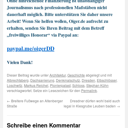
Ohne hinreichende Finanzierung ist unabhängiger
Journalismus nach professionellen Maßstäben nicht
dauerhaft möglich. Bitte unterstützen Sie daher unsere
Arbeit! Wenn Sie helfen wollen, Oiger.de aufrecht zu
erhalten, senden Sie Ihren Beitrag mit dem Betreff
„freiwilliges Honorar“ via Paypal an:
paypal.me/oigerDD
Vielen Dank!
Dieser Beitrag wurde unter
Architektur
,
Geschichte
abgelegt und mit
Albrechtsberg
,
Dachsanierung
,
Denkmalschutz
,
Dresden
,
Elbschlösser
,
Loschwitz
,
Markus Reichel
,
Pionierpalast
,
Schloss
,
Stephan Kühn
verschlagwortet. Setze ein Lesezeichen für den
Permalink
.
←
Breitere Fußwege an Altenberger
Dresdner dürfen wohl bald auch
Straße
legal in Kiesgrube Leuben baden
→
Schreibe einen Kommentar