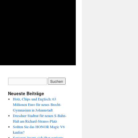
Neueste Beiträge
Holz, Chips und Englisch: 63
Millionen Euro für neues Brecht-
Gymnasium in Johannstadt
Dresdner Stadtrat für neuen S-Bahn-
Halt am Richard-Strauss-Platz
Sollten Sie das HONOR Magic V6
kaufen?
Senioren ärgern sich über geplante