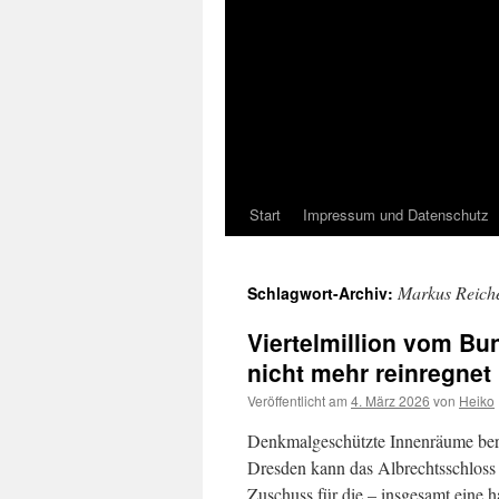
Start
Impressum und Datenschutz
Markus Reich
Schlagwort-Archiv:
Viertelmillion vom Bu
nicht mehr reinregnet
Veröffentlicht am
4. März 2026
von
Heiko
Denkmalgeschützte Innenräume berei
Dresden kann das Albrechtsschloss
Zuschuss für die – insgesamt eine 