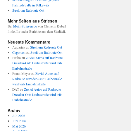
Fahrradstraße in Tolkewitz
Streit um Radroute Ost
Mehr Seiten aus Striesen
Bei
Mein-Striesen.de
von Clemens Kubeil
findet Ihr mehr Berichte aus dem Stadtteil.
Neueste Kommentare
Aquarius
zu
Streit um Radroute Ost
Cegorach
zu
Streit um Radroute Ost
Heiko
zu
Zuviel Autos auf Radroute
Dresden-Ost: Laubestraße wird teils
Einbahnstraße
Frank Meyer
zu
Zuviel Autos auf
Radroute Dresden-Ost: Laubestraße
wird teils Einbahnstraße
DAT
zu
Zuviel Autos auf Radroute
Dresden-Ost: Laubestraße wird teils
Einbahnstraße
Archiv
Juli 2026
Juni 2026
Mai 2026