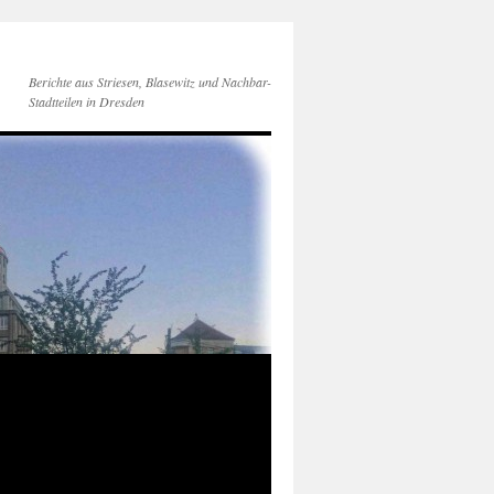
Berichte aus Striesen, Blasewitz und Nachbar-
Stadtteilen in Dresden