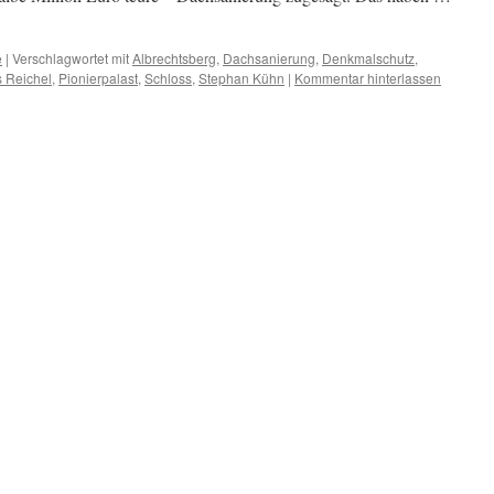
e
|
Verschlagwortet mit
Albrechtsberg
,
Dachsanierung
,
Denkmalschutz
,
 Reichel
,
Pionierpalast
,
Schloss
,
Stephan Kühn
|
Kommentar hinterlassen