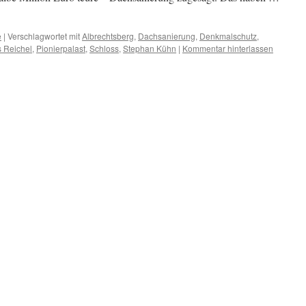
e
|
Verschlagwortet mit
Albrechtsberg
,
Dachsanierung
,
Denkmalschutz
,
 Reichel
,
Pionierpalast
,
Schloss
,
Stephan Kühn
|
Kommentar hinterlassen