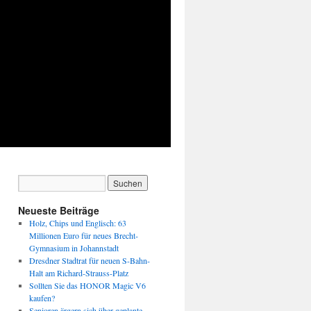
Neueste Beiträge
Holz, Chips und Englisch: 63
Millionen Euro für neues Brecht-
Gymnasium in Johannstadt
Dresdner Stadtrat für neuen S-Bahn-
Halt am Richard-Strauss-Platz
Sollten Sie das HONOR Magic V6
kaufen?
Senioren ärgern sich über geplante