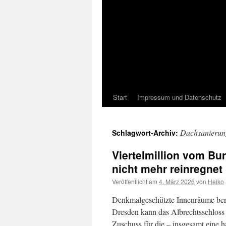
Start
Impressum und Datenschutz
Dachsanierun
Schlagwort-Archiv:
Viertelmillion vom Bu
nicht mehr reinregnet
Veröffentlicht am
4. März 2026
von
Heiko
Denkmalgeschützte Innenräume berei
Dresden kann das Albrechtsschloss
Zuschuss für die – insgesamt eine 