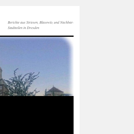
Berichte aus Striesen, Blasewitz und Nachbar-
Stadtteilen in Dresden