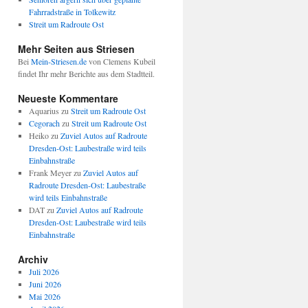
Fahrradstraße in Tolkewitz
Streit um Radroute Ost
Mehr Seiten aus Striesen
Bei
Mein-Striesen.de
von Clemens Kubeil
findet Ihr mehr Berichte aus dem Stadtteil.
Neueste Kommentare
Aquarius
zu
Streit um Radroute Ost
Cegorach
zu
Streit um Radroute Ost
Heiko
zu
Zuviel Autos auf Radroute
Dresden-Ost: Laubestraße wird teils
Einbahnstraße
Frank Meyer
zu
Zuviel Autos auf
Radroute Dresden-Ost: Laubestraße
wird teils Einbahnstraße
DAT
zu
Zuviel Autos auf Radroute
Dresden-Ost: Laubestraße wird teils
Einbahnstraße
Archiv
Juli 2026
Juni 2026
Mai 2026