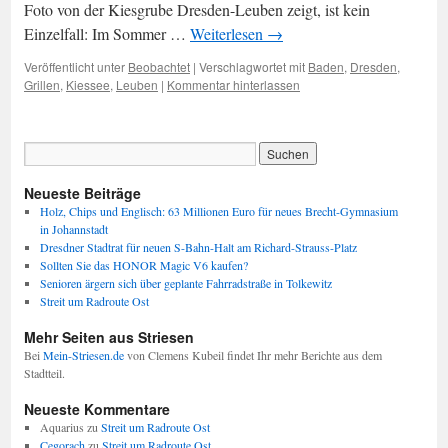
Foto von der Kiesgrube Dresden-Leuben zeigt, ist kein
Einzelfall: Im Sommer …
Weiterlesen
→
Veröffentlicht unter
Beobachtet
|
Verschlagwortet mit
Baden
,
Dresden
,
Grillen
,
Kiessee
,
Leuben
|
Kommentar hinterlassen
Neueste Beiträge
Holz, Chips und Englisch: 63 Millionen Euro für neues Brecht-Gymnasium
in Johannstadt
Dresdner Stadtrat für neuen S-Bahn-Halt am Richard-Strauss-Platz
Sollten Sie das HONOR Magic V6 kaufen?
Senioren ärgern sich über geplante Fahrradstraße in Tolkewitz
Streit um Radroute Ost
Mehr Seiten aus Striesen
Bei
Mein-Striesen.de
von Clemens Kubeil findet Ihr mehr Berichte aus dem
Stadtteil.
Neueste Kommentare
Aquarius
zu
Streit um Radroute Ost
Cegorach
zu
Streit um Radroute Ost