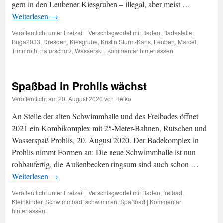
gern in den Leubener Kiesgruben – illegal, aber meist …
Weiterlesen
→
Veröffentlicht unter
Freizeit
|
Verschlagwortet mit
Baden
,
Badestelle
,
Buga2033
,
Dresden
,
Kiesgrube
,
Kristin Sturm-Karls
,
Leuben
,
Marcel
Timmroth
,
naturschutz
,
Wasserski
|
Kommentar hinterlassen
Spaßbad in Prohlis wächst
Veröffentlicht am
20. August 2020
von
Heiko
An Stelle der alten Schwimmhalle und des Freibades öffnet
2021 ein Kombikomplex mit 25-Meter-Bahnen, Rutschen und
Wasserspaß Prohlis, 20. August 2020. Der Badekomplex in
Prohlis nimmt Formen an: Die neue Schwimmhalle ist nun
rohbaufertig, die Außenbecken ringsum sind auch schon …
Weiterlesen
→
Veröffentlicht unter
Freizeit
|
Verschlagwortet mit
Baden
,
freibad
,
Kleinkinder
,
Schwimmbad
,
schwimmen
,
Spaßbad
|
Kommentar
hinterlassen