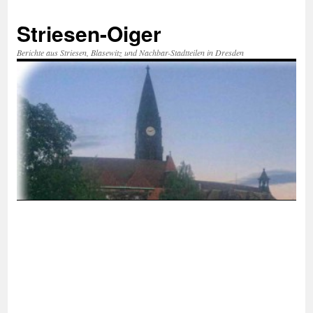
Zum
Inhalt
Striesen-Oiger
springen
Berichte aus Striesen, Blasewitz und Nachbar-Stadtteilen in Dresden