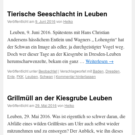
Tierische Seeschlacht in Leuben
Veröffentlicht am
9. Juni 2016
von
Heiko
Leuben, 9. Juni 2016. Spätestens mit Hans Christian
Andersens hässlichem Entlein und Wagners „ Lohengrin“ hat
der Schwan ein Image als edler, ja durchgeistigter Vogel weg.
Doch wer dieser Tage an der Kiesgrube in Dresden-Leuben
herumscharwenzelte, bekam ein ganz …
Weiterlesen
→
Veröffentlicht unter
Beobachtet
|
Verschlagwortet mit
Baden
,
Dresden
,
Ente
,
FKK
,
Leuben
,
Schwan
|
Kommentar hinterlassen
Grillmüll an der Kiesgrube Leuben
Veröffentlicht am
29. Mai 2016
von
Heiko
Leuben, 29. Mai 2016. Was ist eigentlich so schwer daran, die
Abfälle eines wilden Grillfestes am Ufer auch selbst wieder
mitzunehmen und zu entsorgen? Der Anblick, wie ihn dieses