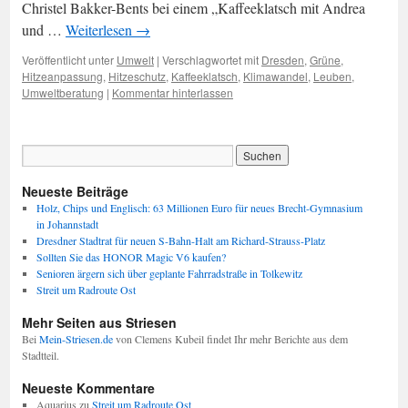
Christel Bakker-Bents bei einem „Kaffeeklatsch mit Andrea
und …
Weiterlesen
→
Veröffentlicht unter
Umwelt
|
Verschlagwortet mit
Dresden
,
Grüne
,
Hitzeanpassung
,
Hitzeschutz
,
Kaffeeklatsch
,
Klimawandel
,
Leuben
,
Umweltberatung
|
Kommentar hinterlassen
Neueste Beiträge
Holz, Chips und Englisch: 63 Millionen Euro für neues Brecht-Gymnasium
in Johannstadt
Dresdner Stadtrat für neuen S-Bahn-Halt am Richard-Strauss-Platz
Sollten Sie das HONOR Magic V6 kaufen?
Senioren ärgern sich über geplante Fahrradstraße in Tolkewitz
Streit um Radroute Ost
Mehr Seiten aus Striesen
Bei
Mein-Striesen.de
von Clemens Kubeil findet Ihr mehr Berichte aus dem
Stadtteil.
Neueste Kommentare
Aquarius
zu
Streit um Radroute Ost