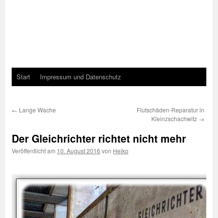
Start
Impressum und Datenschutz
←
Lange Wache
Flutschäden-Reparatur in
Kleinzschachwitz
→
Der Gleichrichter richtet nicht mehr
Veröffentlicht am
10. August 2016
von
Heiko