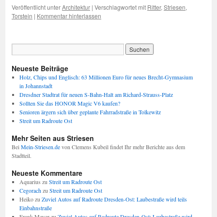
Veröffentlicht unter
Architektur
|
Verschlagwortet mit
Ritter
,
Striesen
,
Torstein
|
Kommentar hinterlassen
Neueste Beiträge
Holz, Chips und Englisch: 63 Millionen Euro für neues Brecht-Gymnasium
in Johannstadt
Dresdner Stadtrat für neuen S-Bahn-Halt am Richard-Strauss-Platz
Sollten Sie das HONOR Magic V6 kaufen?
Senioren ärgern sich über geplante Fahrradstraße in Tolkewitz
Streit um Radroute Ost
Mehr Seiten aus Striesen
Bei
Mein-Striesen.de
von Clemens Kubeil findet Ihr mehr Berichte aus dem
Stadtteil.
Neueste Kommentare
Aquarius
zu
Streit um Radroute Ost
Cegorach
zu
Streit um Radroute Ost
Heiko
zu
Zuviel Autos auf Radroute Dresden-Ost: Laubestraße wird teils
Einbahnstraße
Frank Meyer
zu
Zuviel Autos auf Radroute Dresden-Ost: Laubestraße wird