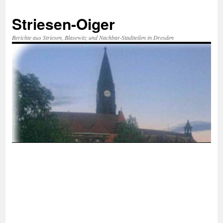
Zum
Inhalt
Striesen-Oiger
springen
Berichte aus Striesen, Blasewitz und Nachbar-Stadtteilen in Dresden