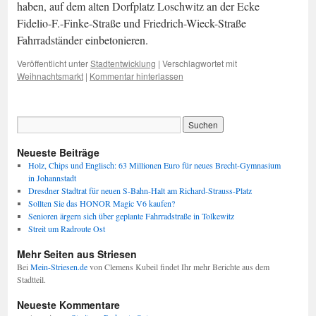
haben, auf dem alten Dorfplatz Loschwitz an der Ecke
Fidelio-F.-Finke-Straße und Friedrich-Wieck-Straße
Fahrradständer einbetonieren.
Veröffentlicht unter
Stadtentwicklung
|
Verschlagwortet mit
Weihnachtsmarkt
|
Kommentar hinterlassen
Neueste Beiträge
Holz, Chips und Englisch: 63 Millionen Euro für neues Brecht-Gymnasium
in Johannstadt
Dresdner Stadtrat für neuen S-Bahn-Halt am Richard-Strauss-Platz
Sollten Sie das HONOR Magic V6 kaufen?
Senioren ärgern sich über geplante Fahrradstraße in Tolkewitz
Streit um Radroute Ost
Mehr Seiten aus Striesen
Bei
Mein-Striesen.de
von Clemens Kubeil findet Ihr mehr Berichte aus dem
Stadtteil.
Neueste Kommentare