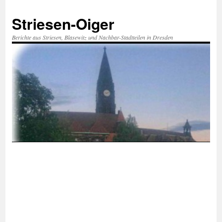
Zum
Inhalt
Striesen-Oiger
springen
Berichte aus Striesen, Blasewitz und Nachbar-Stadtteilen in Dresden