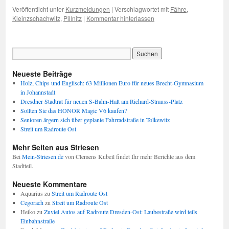
Veröffentlicht unter
Kurzmeldungen
|
Verschlagwortet mit
Fähre
,
Kleinzschachwitz
,
Pillnitz
|
Kommentar hinterlassen
Neueste Beiträge
Holz, Chips und Englisch: 63 Millionen Euro für neues Brecht-Gymnasium
in Johannstadt
Dresdner Stadtrat für neuen S-Bahn-Halt am Richard-Strauss-Platz
Sollten Sie das HONOR Magic V6 kaufen?
Senioren ärgern sich über geplante Fahrradstraße in Tolkewitz
Streit um Radroute Ost
Mehr Seiten aus Striesen
Bei
Mein-Striesen.de
von Clemens Kubeil findet Ihr mehr Berichte aus dem
Stadtteil.
Neueste Kommentare
Aquarius
zu
Streit um Radroute Ost
Cegorach
zu
Streit um Radroute Ost
Heiko
zu
Zuviel Autos auf Radroute Dresden-Ost: Laubestraße wird teils
Einbahnstraße