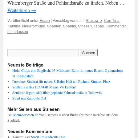
Wittenberger Straße und Pohlandstraße zu finden. Neben …
Weiterlesen
→
Veröffentlicht unter
Essen
|
Verschlagwortet mit
Blasewitz
,
Can Tina
,
Kantine
,
Neueröffnung
,
Spanien
,
Spanier
,
Striesen
,
Tapas
|
Kommentar
hinterlassen
Neueste Beiträge
Holz, Chips und Englisch: 63 Millionen Euro für neues Brecht-Gymnasium
in Johannstadt
Dresdner Stadtrat für neuen S-Bahn-Halt am Richard-Strauss-Platz
Sollten Sie das HONOR Magic V6 kaufen?
Senioren ärgern sich über geplante Fahrradstraße in Tolkewitz
Streit um Radroute Ost
Mehr Seiten aus Striesen
Bei
Mein-Striesen.de
von Clemens Kubeil findet Ihr mehr Berichte aus dem
Stadtteil.
Neueste Kommentare
Aquarius
zu
Streit um Radroute Ost