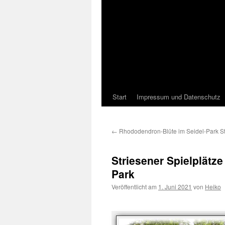
Start
Impressum und Datenschutz
←
Rhododendron-Blüte im Seidel-Park St
Striesener Spielplätz
Park
Veröffentlicht am
1. Juni 2021
von
Heiko