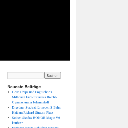
Neueste Beiträge
Holz, Chips und Englisch: 63
Millionen Euro für neues Brecht-
Gymnasium in Johannstadt
Dresdner Stadtrat für neuen S-Bahn-
Halt am Richard-Strauss-Platz
Sollten Sie das HONOR Magic V6
kaufen?
Senioren ärgern sich über geplante