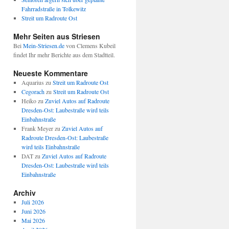
Fahrradstraße in Tolkewitz
Streit um Radroute Ost
Mehr Seiten aus Striesen
Bei
Mein-Striesen.de
von Clemens Kubeil
findet Ihr mehr Berichte aus dem Stadtteil.
Neueste Kommentare
Aquarius
zu
Streit um Radroute Ost
Cegorach
zu
Streit um Radroute Ost
Heiko
zu
Zuviel Autos auf Radroute
Dresden-Ost: Laubestraße wird teils
Einbahnstraße
Frank Meyer
zu
Zuviel Autos auf
Radroute Dresden-Ost: Laubestraße
wird teils Einbahnstraße
DAT
zu
Zuviel Autos auf Radroute
Dresden-Ost: Laubestraße wird teils
Einbahnstraße
Archiv
Juli 2026
Juni 2026
Mai 2026