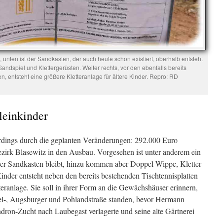
z, unten ist der Sandkasten, der auch heute schon existiert, oberhalb entsteht
ndspiel und Klettergerüsten. Weiter rechts, vor den ebenfalls bereits
, entsteht eine größere Kletteranlage für ältere Kinder. Repro: RD
leinkinder
erdings durch die geplanten Veränderungen: 292.000 Euro
bezirk Blasewitz in den Ausbau. Vorgesehen ist unter anderem ein
Der Sandkasten bleibt, hinzu kommen aber Doppel-Wippe, Kletter-
inder entsteht neben den bereits bestehenden Tischtennisplatten
eranlage. Sie soll in ihrer Form an die Gewächshäuser erinnern,
mel-, Augsburger und Pohlandstraße standen, bevor Hermann
ron-Zucht nach Laubegast verlagerte und seine alte Gärtnerei