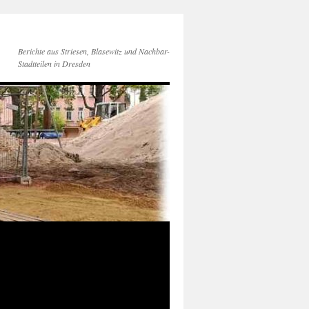
Berichte aus Striesen, Blasewitz und Nachbar-
Stadtteilen in Dresden