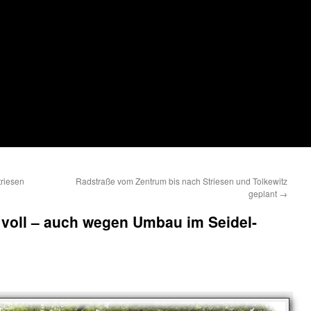
riesen
Radstraße vom Zentrum bis nach Striesen und Tolkewitz
geplant
→
e voll – auch wegen Umbau im Seidel-