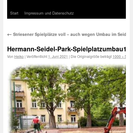
Start
Impressum und Datenschutz
←
Striesener Spielplätze voll – auch wegen Umbau im Seidel-
Hermann-Seidel-Park-Spielplatzumbau1
Von
Heiko
|
Veröffentlicht
1. Juni 2021
|
Die Originalgröße beträgt
1000 × 500
P