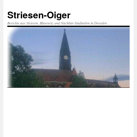
Zum
Inhalt
Striesen-Oiger
springen
Berichte aus Striesen, Blasewitz und Nachbar-Stadtteilen in Dresden