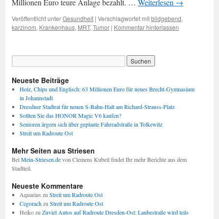
Millionen Euro teure Anlage bezahlt. …
Weiterlesen
→
Veröffentlicht unter
Gesundheit
|
Verschlagwortet mit
bildgebend
,
karzinom
,
Krankenhaus
,
MRT
,
Tumor
|
Kommentar hinterlassen
Neueste Beiträge
Holz, Chips und Englisch: 63 Millionen Euro für neues Brecht-Gymnasium
in Johannstadt
Dresdner Stadtrat für neuen S-Bahn-Halt am Richard-Strauss-Platz
Sollten Sie das HONOR Magic V6 kaufen?
Senioren ärgern sich über geplante Fahrradstraße in Tolkewitz
Streit um Radroute Ost
Mehr Seiten aus Striesen
Bei
Mein-Striesen.de
von Clemens Kubeil findet Ihr mehr Berichte aus dem
Stadtteil.
Neueste Kommentare
Aquarius
zu
Streit um Radroute Ost
Cegorach
zu
Streit um Radroute Ost
Heiko
zu
Zuviel Autos auf Radroute Dresden-Ost: Laubestraße wird teils