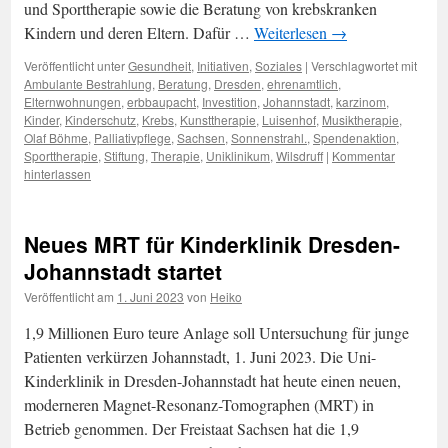
und Sporttherapie sowie die Beratung von krebskranken
Kindern und deren Eltern. Dafür …
Weiterlesen
→
Veröffentlicht unter
Gesundheit
,
Initiativen
,
Soziales
|
Verschlagwortet mit
Ambulante Bestrahlung
,
Beratung
,
Dresden
,
ehrenamtlich
,
Elternwohnungen
,
erbbaupacht
,
Investition
,
Johannstadt
,
karzinom
,
Kinder
,
Kinderschutz
,
Krebs
,
Kunsttherapie
,
Luisenhof
,
Musiktherapie
,
Olaf Böhme
,
Palliativpflege
,
Sachsen
,
Sonnenstrahl.
,
Spendenaktion
,
Sporttherapie
,
Stiftung
,
Therapie
,
Uniklinikum
,
Wilsdruff
|
Kommentar
hinterlassen
Neues MRT für Kinderklinik Dresden-
Johannstadt startet
Veröffentlicht am
1. Juni 2023
von
Heiko
1,9 Millionen Euro teure Anlage soll Untersuchung für junge
Patienten verkürzen Johannstadt, 1. Juni 2023. Die Uni-
Kinderklinik in Dresden-Johannstadt hat heute einen neuen,
moderneren Magnet-Resonanz-Tomographen (MRT) in
Betrieb genommen. Der Freistaat Sachsen hat die 1,9