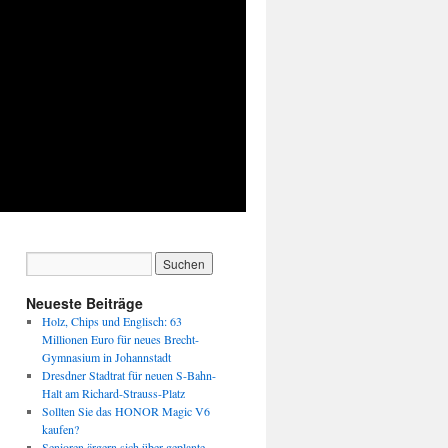
Neueste Beiträge
Holz, Chips und Englisch: 63
Millionen Euro für neues Brecht-
Gymnasium in Johannstadt
Dresdner Stadtrat für neuen S-Bahn-
Halt am Richard-Strauss-Platz
Sollten Sie das HONOR Magic V6
kaufen?
Senioren ärgern sich über geplante