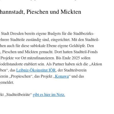
ohannstadt, Pieschen und Mickten
 Stadt Dresden bereits eigene Budgets für die Stadtbezirks-
ehrere Stadtteile zuständig sind, eingerichtet. Mit den Stadtteil-
chen auch für diese sublokale Ebene eigene Geldtöpfe. Den
, Pieschen und Mickten gemacht. Dort hatten Stadtteil-Fonds
0 Projekte vor Ort mitzufinanzieren. Bis Ende 2025 sollen
Modellstandorte etabliert sein. Als Partner haben sich die „Aktion
eben“, das
Leibniz-Ökoinstitut IÖR
, der Stadtteilverein
erein „Propieschen“, das Projekt „
Konawa
“ und das
gemeldet.
t „Stadtteilbeiräte“
gibt es hier im Netz.