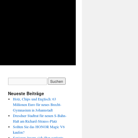
Neueste Beiträge
Holz, Chips und Englisch: 63
Millionen Euro für neues Brecht-
Gymnasium in Johannstadt
Dresdner Stadtrat für neuen S-Bahn-
Halt am Richard-Strauss-Platz
Sollten Sie das HONOR Magic V6
kaufen?
Senioren ärgern sich über geplante