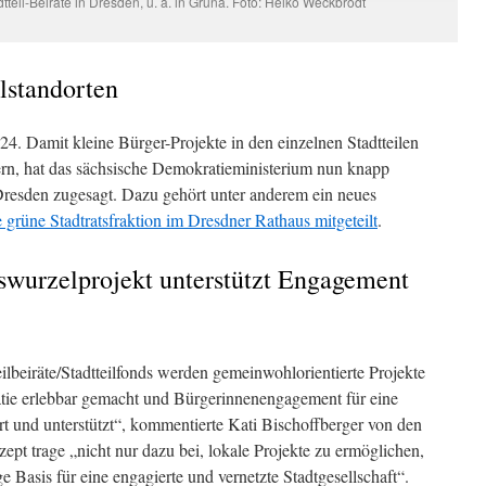
tteil-Beiräte in Dresden, u. a. in Gruna. Foto: Heiko Weckbrodt
lstandorten
024. Damit kleine Bürger-Projekte in den einzelnen Stadtteilen
ern, hat das sächsische Demokratieministerium nun knapp
 Dresden zugesagt. Dazu gehört unter anderem ein neues
 grüne Stadtratsfraktion im Dresdner Rathaus mitgeteilt
.
swurzelprojekt unterstützt Engagement
lbeiräte/Stadtteilfonds werden gemeinwohlorientierte Projekte
atie erlebbar gemacht und Bürgerinnenengagement für eine
ert und unterstützt“, kommentierte Kati Bischoffberger von den
pt trage „nicht nur dazu bei, lokale Projekte zu ermöglichen,
e Basis für eine engagierte und vernetzte Stadtgesellschaft“.