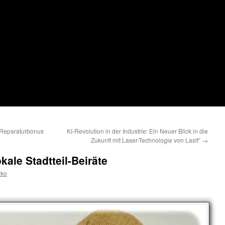
 Reparaturbonus
KI-Revolution in der Industrie: Ein Neuer Blick in die
Zukunft mit Laser-Technologie von Lasit“
→
kale Stadtteil-Beiräte
iko