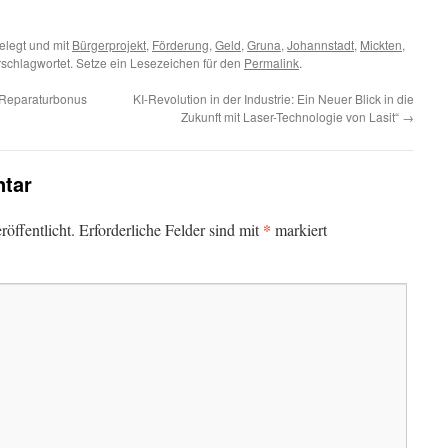
legt und mit
Bürgerprojekt
,
Förderung
,
Geld
,
Gruna
,
Johannstadt
,
Mickten
,
schlagwortet. Setze ein Lesezeichen für den
Permalink
.
 Reparaturbonus
KI-Revolution in der Industrie: Ein Neuer Blick in die
Zukunft mit Laser-Technologie von Lasit“
→
tar
*
öffentlicht.
Erforderliche Felder sind mit
markiert