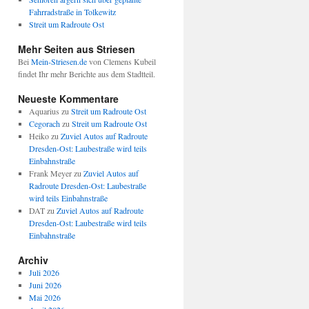
Fahrradstraße in Tolkewitz
Streit um Radroute Ost
Mehr Seiten aus Striesen
Bei
Mein-Striesen.de
von Clemens Kubeil
findet Ihr mehr Berichte aus dem Stadtteil.
Neueste Kommentare
Aquarius
zu
Streit um Radroute Ost
Cegorach
zu
Streit um Radroute Ost
Heiko
zu
Zuviel Autos auf Radroute
Dresden-Ost: Laubestraße wird teils
Einbahnstraße
Frank Meyer
zu
Zuviel Autos auf
Radroute Dresden-Ost: Laubestraße
wird teils Einbahnstraße
DAT
zu
Zuviel Autos auf Radroute
Dresden-Ost: Laubestraße wird teils
Einbahnstraße
Archiv
Juli 2026
Juni 2026
Mai 2026