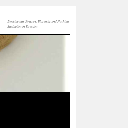
Berichte aus Striesen, Blasewitz und Nachbar-
Stadtteilen in Dresden