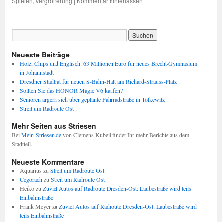
Spielen
,
vergrößerung
|
Kommentar hinterlassen
Neueste Beiträge
Holz, Chips und Englisch: 63 Millionen Euro für neues Brecht-Gymnasium
in Johannstadt
Dresdner Stadtrat für neuen S-Bahn-Halt am Richard-Strauss-Platz
Sollten Sie das HONOR Magic V6 kaufen?
Senioren ärgern sich über geplante Fahrradstraße in Tolkewitz
Streit um Radroute Ost
Mehr Seiten aus Striesen
Bei
Mein-Striesen.de
von Clemens Kubeil findet Ihr mehr Berichte aus dem
Stadtteil.
Neueste Kommentare
Aquarius
zu
Streit um Radroute Ost
Cegorach
zu
Streit um Radroute Ost
Heiko
zu
Zuviel Autos auf Radroute Dresden-Ost: Laubestraße wird teils
Einbahnstraße
Frank Meyer
zu
Zuviel Autos auf Radroute Dresden-Ost: Laubestraße wird
teils Einbahnstraße