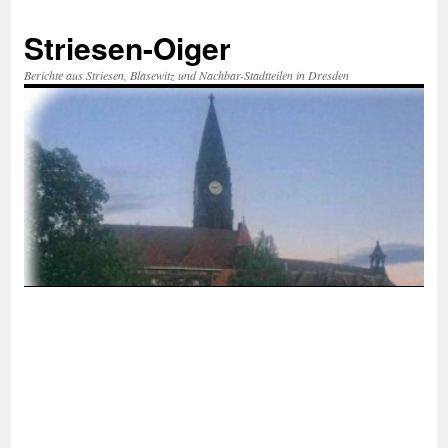
Zum
Inhalt
Striesen-Oiger
springen
Berichte aus Striesen, Blasewitz und Nachbar-Stadtteilen in Dresden