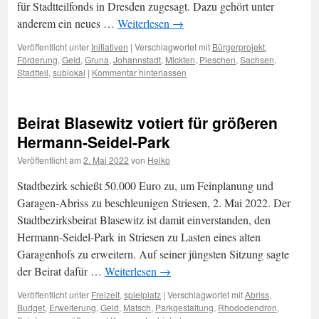
für Stadtteilfonds in Dresden zugesagt. Dazu gehört unter
anderem ein neues …
Weiterlesen
→
Veröffentlicht unter
Initiativen
|
Verschlagwortet mit
Bürgerprojekt
,
Förderung
,
Geld
,
Gruna
,
Johannstadt
,
Mickten
,
Pieschen
,
Sachsen
,
Stadtteil
,
sublokal
|
Kommentar hinterlassen
Beirat Blasewitz votiert für größeren
Hermann-Seidel-Park
Veröffentlicht am
2. Mai 2022
von
Heiko
Stadtbezirk schießt 50.000 Euro zu, um Feinplanung und
Garagen-Abriss zu beschleunigen Striesen, 2. Mai 2022. Der
Stadtbezirksbeirat Blasewitz ist damit einverstanden, den
Hermann-Seidel-Park in Striesen zu Lasten eines alten
Garagenhofs zu erweitern. Auf seiner jüngsten Sitzung sagte
der Beirat dafür …
Weiterlesen
→
Veröffentlicht unter
Freizeit
,
spielplatz
|
Verschlagwortet mit
Abriss
,
Budget
,
Erweiterung
,
Geld
,
Matsch
,
Parkgestaltung
,
Rhododendron
,