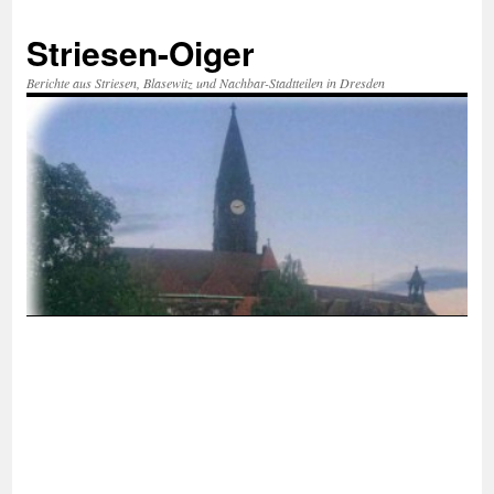
Zum
Inhalt
Striesen-Oiger
springen
Berichte aus Striesen, Blasewitz und Nachbar-Stadtteilen in Dresden