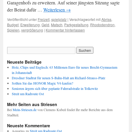
Garagenhofs zu erweitern. Auf seiner jüngsten Sitzung sagte
der Beirat dafür …
Weiterlesen
→
Veröffentlicht unter
Freizeit
,
spielplatz
|
Verschlagwortet mit
Abriss
,
Budget
,
Erweiterung
,
Geld
,
Matsch
,
Parkgestaltung
,
Rhododendron
,
Spielen
,
vergrößerung
|
Kommentar hinterlassen
Neueste Beiträge
Holz, Chips und Englisch: 63 Millionen Euro für neues Brecht-Gymnasium
in Johannstadt
Dresdner Stadtrat für neuen S-Bahn-Halt am Richard-Strauss-Platz
Sollten Sie das HONOR Magic V6 kaufen?
Senioren ärgern sich über geplante Fahrradstraße in Tolkewitz
Streit um Radroute Ost
Mehr Seiten aus Striesen
Bei
Mein-Striesen.de
von Clemens Kubeil findet Ihr mehr Berichte aus dem
Stadtteil.
Neueste Kommentare
Aquarius
zu
Streit um Radroute Ost